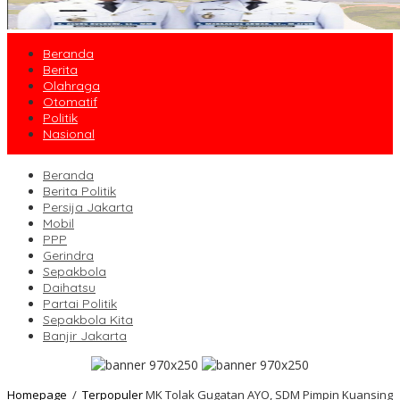
Beranda
Berita
Olahraga
Otomatif
Politik
Nasional
Beranda
Berita Politik
Persija Jakarta
Mobil
PPP
Gerindra
Sepakbola
Daihatsu
Partai Politik
Sepakbola Kita
Banjir Jakarta
Homepage
/
Terpopuler
MK Tolak Gugatan AYO, SDM Pimpin Kuansing