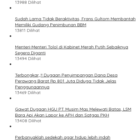
13988 Dilihat
Sudah Lama Tidak Beraktivitas, Frans Gultom Membantah
Memiliki Gudang Penimbunan BBM
13811 Dilihat
Menteri-Menteri Tolol di Kabinet Merah Putih Sebaiknya
Segera Diganti
13494 Dilihat
Terbongkar,,!! Dugaan Penyimpangan Dana Desa
Perawang Barat Rp 801 Juta Diduga Tidak Jelas
Penggunaannya
13469 Dilihat
Gawat Dugaan HGU PT Musim Mas Melewati Batas, LSM
Bara Api Akan Lapor ke APH dan Satgas PKH
13408 Dilihat
Perbanyaklah sedekah agar hidup lebih indah