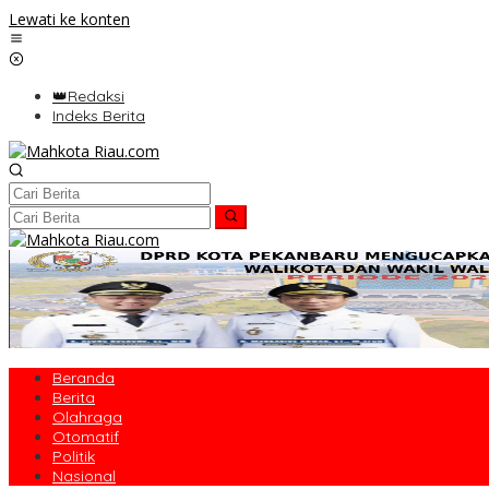
Lewati ke konten
👑Redaksi
Indeks Berita
Beranda
Berita
Olahraga
Otomatif
Politik
Nasional