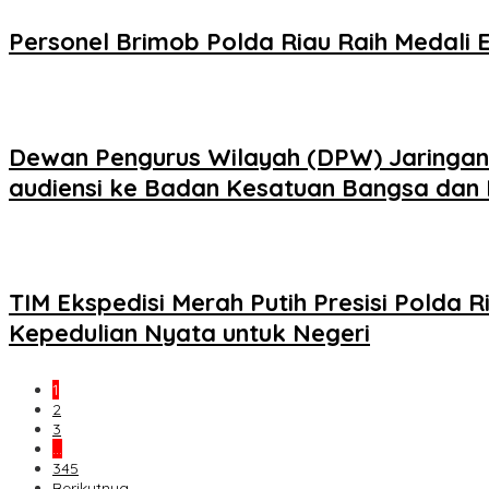
Personel Brimob Polda Riau Raih Medali
Dewan Pengurus Wilayah (DPW) Jaringan K
audiensi ke Badan Kesatuan Bangsa dan P
TIM Ekspedisi Merah Putih Presisi Pold
Kepedulian Nyata untuk Negeri
1
2
3
…
345
Berikutnya