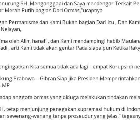
 Manurung SH ,Menganggapi dan Saya mendengar Terkait Ber
ar Merah Putih bagian Dari Ormas,”ucapnya
gan Permanisme dan Kami Bukan bagian Dari Itu , Dan Kam
 Nelayan,
ma oleh Alim hanafi , dan Kami mendampingi habib Maulana
adi , arti Kami tidak akan gentar Pada siapa pun Ketika Raky
gingatkan Kita semua tidak ada lagi Tempat Korupsi di neg
ndukung Prabowo – Gibran Siap jika Presiden Memperintah
 LMP
hadap anggota ormas yang diduga melakukan tindakan me
 SH, tetap menjunjung penegakan supremasi hukum di Ind
dan sewenang-wenang tanpa proseudur yang jelas,” tegasny