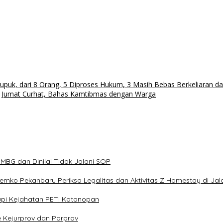
uk, dari 8 Orang, 5 Diproses Hukum, 3 Masih Bebas Berkeliaran da
ar Jumat Curhat, Bahas Kamtibmas dengan Warga
BG dan Dinilai Tidak Jalani SOP
 Pemko Pekanbaru Periksa Legalitas dan Aktivitas Z Homestay di Ja
pi Kejahatan PETI Kotanopan
e Kejurprov dan Porprov