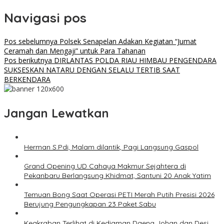
Navigasi pos
Pos sebelumnya
Polsek Senapelan Adakan Kegiatan “Jumat
Ceramah dan Mengaji” untuk Para Tahanan
Pos berikutnya
DIRLANTAS POLDA RIAU HIMBAU PENGENDARA
SUKSESKAN NATARU DENGAN SELALU TERTIB SAAT
BERKENDARA
Jangan Lewatkan
Herman S.Pdi, Malam dilantik, Pagi Langsung Gaspol
Grand Opening UD Cahaya Makmur Sejahtera di
Pekanbaru Berlangsung Khidmat, Santuni 20 Anak Yatim
Temuan Bong Saat Operasi PETI Merah Putih Presisi 2026
Berujung Pengungkapan 23 Paket Sabu
Keakraban Terlihat di Kediaman Daeng Johan dan Desi