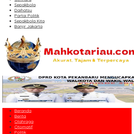
Sepakbola
Daihatsu
Partai Politik
Sepakbola Kita
Banjir Jakarta
Beranda
Berita
Olahraga
Otomatif
Politik