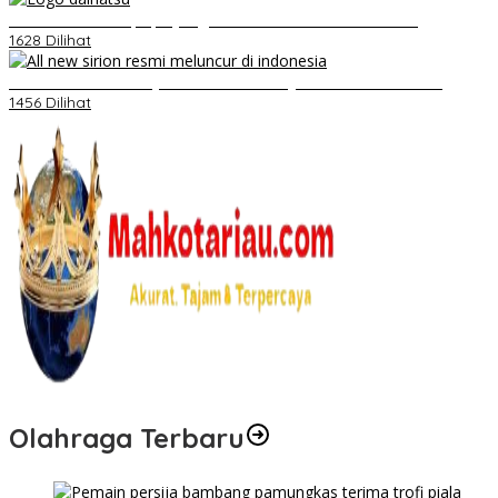
Belum Pakai CVT, Apa yang Ditakuti Daihatsu Indonesia?
1628 Dilihat
Daihatsu Santai Penjualan Sirion Kalah Jauh dari Mobil LCGC
1456 Dilihat
Olahraga Terbaru