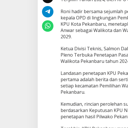
t
a
Roni hadir bersama sejumlah 
p
kepala OPD di lingkungan Pem
a
n
KPU Kota Pekanbaru, menetap
P
Anwar sebagai Walikota dan Wak
a
2029.
s
a
Ketua Divisi Teknis, Salmon D
n
g
Pleno Terbuka Penetapan Pasa
a
Walikota Pekanbaru tahun 202
n
C
Landasan penetapan KPU Pekan
a
pertama adalah berita dan serti
l
o
setiap kecamatan Pemilihan Wal
n
Pekanbaru.
W
a
Kemudian, rincian perolehan s
l
berdasarkan Keputusan KPU N
i
k
penetapan hasil Pilwako Pekan
o
t