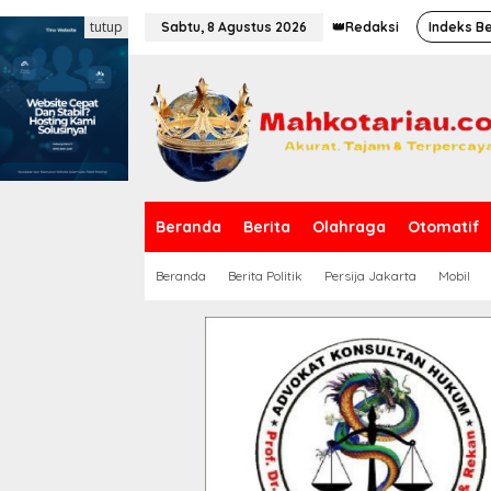
L
tutup
e
Sabtu, 8 Agustus 2026
👑Redaksi
Indeks Be
w
a
t
i
k
e
k
o
n
t
Beranda
Berita
Olahraga
Otomatif
e
n
Beranda
Berita Politik
Persija Jakarta
Mobil