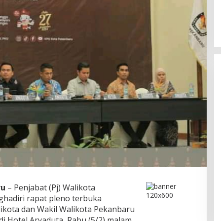
ru
– Penjabat (Pj) Walikota
hadiri rapat pleno terbuka
ikota dan Wakil Walikota Pekanbaru
di Hotel Aryaduta, Rabu (5/2) malam.