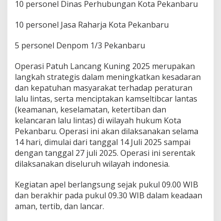
10 personel Dinas Perhubungan Kota Pekanbaru
s
u
k
10 personel Jasa Raharja Kota Pekanbaru
a
n
5 personel Denpom 1/3 Pekanbaru
O
p
Operasi Patuh Lancang Kuning 2025 merupakan
e
r
langkah strategis dalam meningkatkan kesadaran
a
dan kepatuhan masyarakat terhadap peraturan
s
lalu lintas, serta menciptakan kamseltibcar lantas
i
(keamanan, keselamatan, ketertiban dan
P
kelancaran lalu lintas) di wilayah hukum Kota
a
t
Pekanbaru. Operasi ini akan dilaksanakan selama
u
14 hari, dimulai dari tanggal 14 Juli 2025 sampai
h
dengan tanggal 27 juli 2025. Operasi ini serentak
L
dilaksanakan diseluruh wilayah indonesia.
a
n
c
Kegiatan apel berlangsung sejak pukul 09.00 WIB
a
dan berakhir pada pukul 09.30 WIB dalam keadaan
n
aman, tertib, dan lancar.
g
K