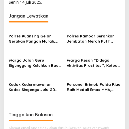
Senin 14 Juli 2025.
s
i
Jangan Lewatkan
p
o
s
Polres Kuansing Gelar
Polres Kampar Serahkan
Gerakan Pangan Murah,
Jembatan Merah Putih
Salurkan 3.000 Kg Beras
Presisi Hasil Renovasi ke
SPHP untuk Masyarakat
Warga Pulau Jambu Kuok
Warga Jalan Guru
Warga Resah “Diduga
Sigunggung Keluhkan Bau
Aktivitas Prostitusi”, Ketua
Limbah Dapur MBG dan
RT Minta Pemko Pekanbaru
Dinilai Tidak Jalani SOP
Periksa Legalitas dan
Aktivitas Z Homestay di
Kedok Kedermawanan
Personel Brimob Polda Riau
Jalan Tanjung Datuk
Kades Singengu Julu GD
Raih Medali Emas MMA,
Diduga Tutupi Kejahatan
Lolos ke Kejurprov dan
PETI Kotanopan
Porprov
Tinggalkan Balasan
Alamat email Anda tidak akan dipublikasikan.
Ruas yang wajib