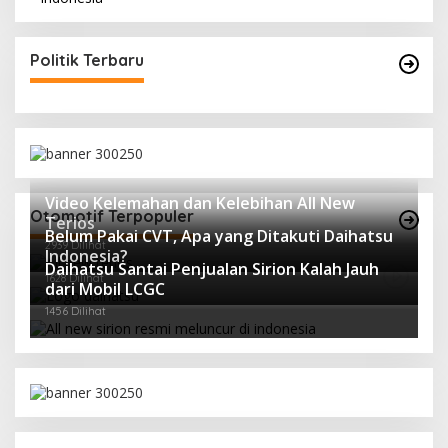
Politik Terbaru
Video Kelemahan dan Kelebihan All New
Otomotif Terpopuler
Terios
Belum Pakai CVT, Apa yang Ditakuti Daihatsu
2939 Dilihat
Indonesia?
Daihatsu Santai Penjualan Sirion Kalah Jauh
1628 Dilihat
dari Mobil LCGC
1456 Dilihat