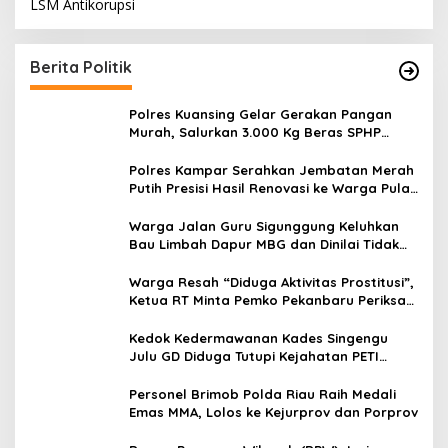
LSM Antikorupsi
Berita Politik
Polres Kuansing Gelar Gerakan Pangan
Murah, Salurkan 3.000 Kg Beras SPHP
untuk Masyarakat
Polres Kampar Serahkan Jembatan Merah
Putih Presisi Hasil Renovasi ke Warga Pulau
Jambu Kuok
Warga Jalan Guru Sigunggung Keluhkan
Bau Limbah Dapur MBG dan Dinilai Tidak
Jalani SOP
Warga Resah “Diduga Aktivitas Prostitusi”,
Ketua RT Minta Pemko Pekanbaru Periksa
Legalitas dan Aktivitas Z Homestay di
Jalan Tanjung Datuk
Kedok Kedermawanan Kades Singengu
Julu GD Diduga Tutupi Kejahatan PETI
Kotanopan
Personel Brimob Polda Riau Raih Medali
Emas MMA, Lolos ke Kejurprov dan Porprov