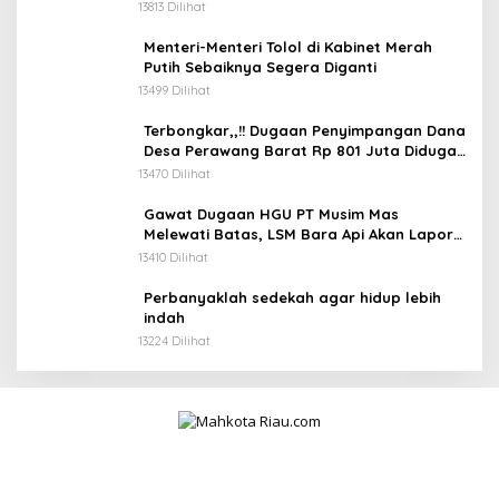
Penimbunan BBM
13813 Dilihat
Menteri-Menteri Tolol di Kabinet Merah
Putih Sebaiknya Segera Diganti
13499 Dilihat
Terbongkar,,!! Dugaan Penyimpangan Dana
Desa Perawang Barat Rp 801 Juta Diduga
Tidak Jelas Penggunaannya
13470 Dilihat
Gawat Dugaan HGU PT Musim Mas
Melewati Batas, LSM Bara Api Akan Lapor
ke APH dan Satgas PKH
13410 Dilihat
Perbanyaklah sedekah agar hidup lebih
indah
13224 Dilihat