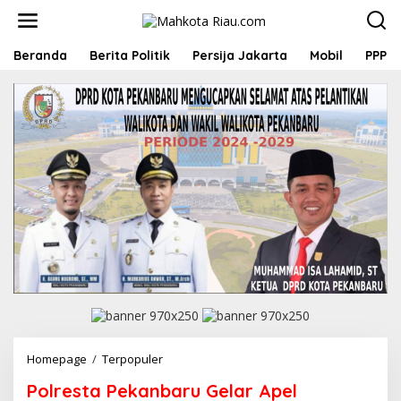
L
e
w
a
Beranda
Berita Politik
Persija Jakarta
Mobil
PPP
t
i
k
e
k
o
n
t
e
n
Homepage
/
Terpopuler
P
o
Polresta Pekanbaru Gelar Apel
l