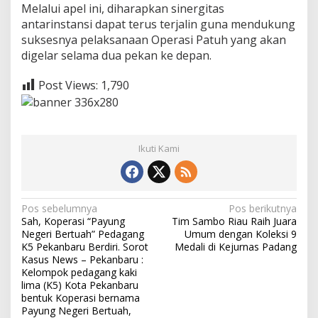
Melalui apel ini, diharapkan sinergitas
u
n
antarinstansi dapat terus terjalin guna mendukung
i
suksesnya pelaksanaan Operasi Patuh yang akan
n
digelar selama dua pekan ke depan.
g
2
Post Views:
1,790
0
2
5
Ikuti Kami
N
Pos sebelumnya
Pos berikutnya
Sah, Koperasi “Payung
Tim Sambo Riau Raih Juara
a
Negeri Bertuah” Pedagang
Umum dengan Koleksi 9
v
K5 Pekanbaru Berdiri. Sorot
Medali di Kejurnas Padang
Kasus News – Pekanbaru :
i
Kelompok pedagang kaki
lima (K5) Kota Pekanbaru
g
bentuk Koperasi bernama
a
Payung Negeri Bertuah,