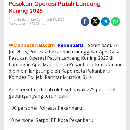
r
Pasukan Operasi Patuh Lancang
e
Kuning 2025
s
t
Tino Mahkotariau.com
Juli 15, 2025
a
Terpopuler
1790 Dilihat
P
e
k
a
👑Mahkotariau.com-
Pekanbaru
– Senin pagi, 14
n
Juli 2025, Polresta Pekanbaru menggelar Apel Gelar
b
Pasukan Operasi Patuh Lancang Kuning 2025 di
a
Lapangan Apel Mapolresta Pekanbaru. Kegiatan ini
r
u
dipimpin langsung oleh Kapolresta Pekanbaru,
G
Kombes Pol Jeki Rahmat Mustika, S.I.K.
e
l
Apel tersebut diikuti oleh sebanyak 225 personel
a
gabungan yang terdiri dari:
r
A
p
190 personel Polresta Pekanbaru
e
l
10 personel Satpol PP Kota Pekanbaru
P
a