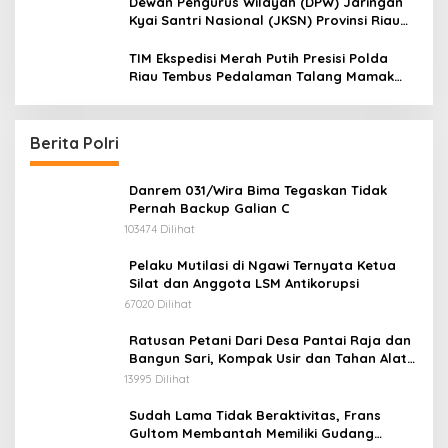
Dewan Pengurus Wilayah (DPW) Jaringan
Kyai Santri Nasional (JKSN) Provinsi Riau
melakukan kunjungan silaturahmi dan
audiensi ke Badan Kesatuan Bangsa dan
TIM Ekspedisi Merah Putih Presisi Polda
Politik (Kesbangpol) Provinsi Riau
Riau Tembus Pedalaman Talang Mamak
Kobarkan Semangat Merah Putih Hadirkan
Kepedulian Nyata untuk Negeri
Berita Polri
Danrem 031/Wira Bima Tegaskan Tidak
Pernah Backup Galian C
103474 Dilihat
Pelaku Mutilasi di Ngawi Ternyata Ketua
Silat dan Anggota LSM Antikorupsi
67020 Dilihat
Ratusan Petani Dari Desa Pantai Raja dan
Bangun Sari, Kompak Usir dan Tahan Alat
Berat Milik Hanafi Cs.
13995 Dilihat
Sudah Lama Tidak Beraktivitas, Frans
Gultom Membantah Memiliki Gudang