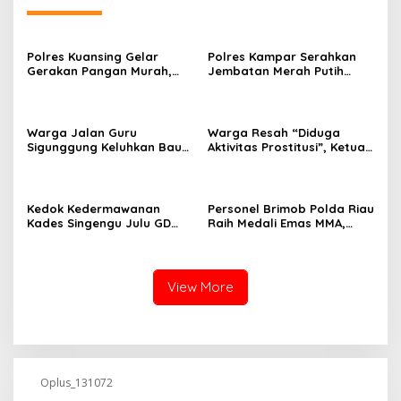
Polres Kuansing Gelar
Polres Kampar Serahkan
Gerakan Pangan Murah,
Jembatan Merah Putih
Salurkan 3.000 Kg Beras
Presisi Hasil Renovasi ke
SPHP untuk Masyarakat
Warga Pulau Jambu Kuok
Warga Jalan Guru
Warga Resah “Diduga
Sigunggung Keluhkan Bau
Aktivitas Prostitusi”, Ketua
Limbah Dapur MBG dan
RT Minta Pemko Pekanbaru
Dinilai Tidak Jalani SOP
Periksa Legalitas dan
Aktivitas Z Homestay di
Jalan Tanjung Datuk
Kedok Kedermawanan
Personel Brimob Polda Riau
Kades Singengu Julu GD
Raih Medali Emas MMA,
Diduga Tutupi Kejahatan
Lolos ke Kejurprov dan
PETI Kotanopan
Porprov
View More
Oplus_131072