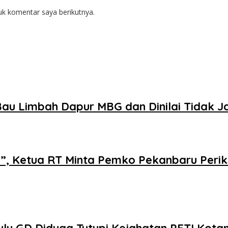
uk komentar saya berikutnya.
au Limbah Dapur MBG dan Dinilai Tidak J
i”, Ketua RT Minta Pemko Pekanbaru Perik
u GD Diduga Tutupi Kejahatan PETI Kota