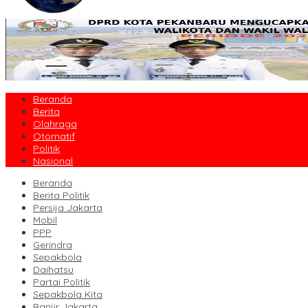
Beranda
Berita
Olahraga
Otomatif
Politik
Nasional
Beranda
Berita Politik
Persija Jakarta
Mobil
PPP
Gerindra
Sepakbola
Daihatsu
Partai Politik
Sepakbola Kita
Banjir Jakarta