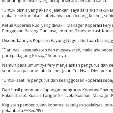
kepentingan bisnis yang di capai secara bersama sama.
“Untuk bisnis yang akan dijalankan, saya sarankan lakukan
maka fokuskan bisnis utamanya pada bidang kuliner, s
Ketua Koperasi Rudi yang diwakili Manager Koperasi Fery
Pengadaan Barang Dan Jasa, Interior, Transportasi, Konve
Disebutkannya, Koperasi Payung Negeri Bertuah beranggo
“Dari hasil kesepakatan dan musyawarah, maka ada beber
para pedagang K5 saja” Sebutnya.
Namun pada umumnya fery menjelaskan pengurus dan kean
seputaran pasar wisata kuliner Jalan Cut Nyak Dien pekan
“Untuk saat ini pengurus dan keanggotaan koperasi sebagi
Dari hasil pantauan dilapangan pengurus Koperasi Payung 
Pakde Ba’so), Ruslan Tarigan SH, Deki Rusman, Manager K
Kegiatan pembentukan koperasi sekaligus sosialisasi ten
pekanbaru.**Red/999