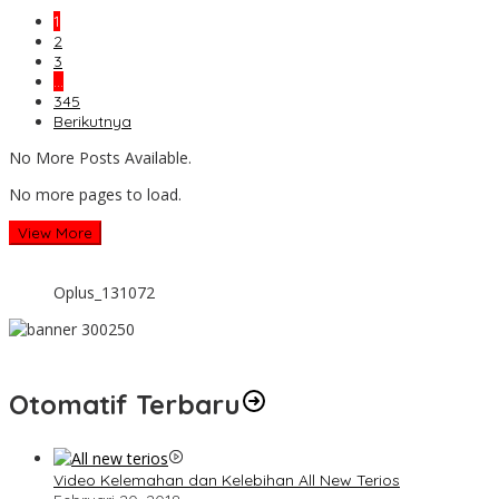
1
2
3
…
345
Berikutnya
No More Posts Available.
No more pages to load.
View More
Oplus_131072
Otomatif Terbaru
Video Kelemahan dan Kelebihan All New Terios