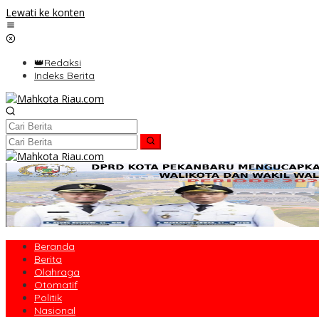
Lewati ke konten
👑Redaksi
Indeks Berita
Beranda
Berita
Olahraga
Otomatif
Politik
Nasional