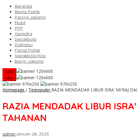
Beranda
Berita Politik
Persija Jakarta
Mobil
PPP
Gerindra
Sepakbola
Daihatsu
Partai Politik
Sepakbola Kita
Banjir Jakarta
tutup
tutup
Homepage
/
Terpopuler
RAZIA MENDADAK LIBUR ISRA' MI'RAJ 
RAZIA MENDADAK LIBUR ISRA’
TAHANAN
admin
Januari 28, 2025