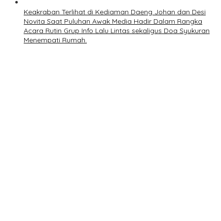
Keakraban Terlihat di Kediaman Daeng Johan dan Desi
Novita Saat Puluhan Awak Media Hadir Dalam Rangka
Acara Rutin Grup Info Lalu Lintas sekaligus Doa Syukuran
Menempati Rumah.
Polres Kuansing Gelar Gerakan Pangan Murah, Salurkan
3.000 Kg Beras SPHP untuk Masyarakat
Polres Kampar Serahkan Jembatan Merah Putih Presisi
Hasil Renovasi ke Warga Pulau Jambu Kuok
Warga Jalan Guru Sigunggung Keluhkan Bau Limbah
Dapur MBG dan Dinilai Tidak Jalani SOP
Warga Resah “Diduga Aktivitas Prostitusi”, Ketua RT Minta
Pemko Pekanbaru Periksa Legalitas dan Aktivitas Z
Homestay di Jalan Tanjung Datuk
Berita Polri
Danrem 031/Wira Bima Tegaskan Tidak Pernah Backup