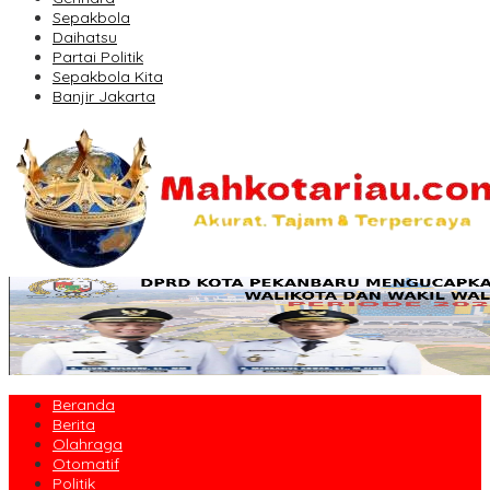
Sepakbola
Daihatsu
Partai Politik
Sepakbola Kita
Banjir Jakarta
Beranda
Berita
Olahraga
Otomatif
Politik