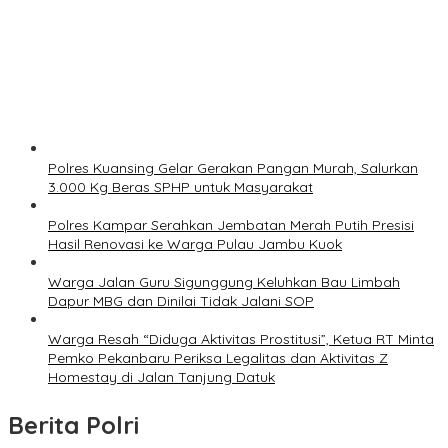
Gawat Dugaan HGU PT Musim Mas Melewati Batas, LSM
Bara Api Akan Lapor ke APH dan Satgas PKH
13419 Dilihat
Perbanyaklah sedekah agar hidup lebih indah
13228 Dilihat
Hak Cipta @ Mahkotariau.com | Design By tino
👑Redaksi
Indeks Berita