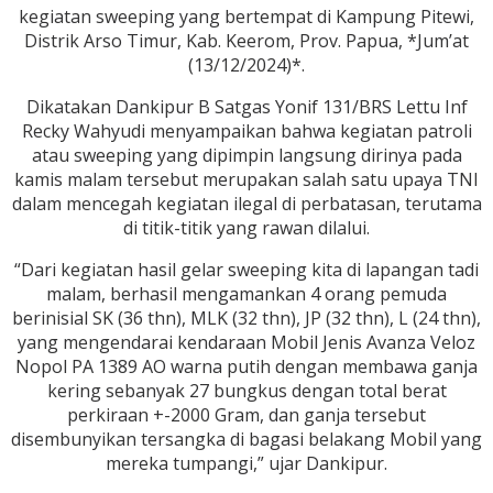
kegiatan sweeping yang bertempat di Kampung Pitewi,
Distrik Arso Timur, Kab. Keerom, Prov. Papua, *Jum’at
(13/12/2024)*.
Dikatakan Dankipur B Satgas Yonif 131/BRS Lettu Inf
Recky Wahyudi menyampaikan bahwa kegiatan patroli
atau sweeping yang dipimpin langsung dirinya pada
kamis malam tersebut merupakan salah satu upaya TNI
dalam mencegah kegiatan ilegal di perbatasan, terutama
di titik-titik yang rawan dilalui.
“Dari kegiatan hasil gelar sweeping kita di lapangan tadi
malam, berhasil mengamankan 4 orang pemuda
berinisial SK (36 thn), MLK (32 thn), JP (32 thn), L (24 thn),
yang mengendarai kendaraan Mobil Jenis Avanza Veloz
Nopol PA 1389 AO warna putih dengan membawa ganja
kering sebanyak 27 bungkus dengan total berat
perkiraan +-2000 Gram, dan ganja tersebut
disembunyikan tersangka di bagasi belakang Mobil yang
mereka tumpangi,” ujar Dankipur.