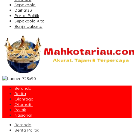
Sepakbola
Daihatsu
Partai Politik
Sepakbola Kita
Banjir Jakarta
Beranda
Berita
Olahraga
Otomatif
Politik
Nasional
Beranda
Berita Politik