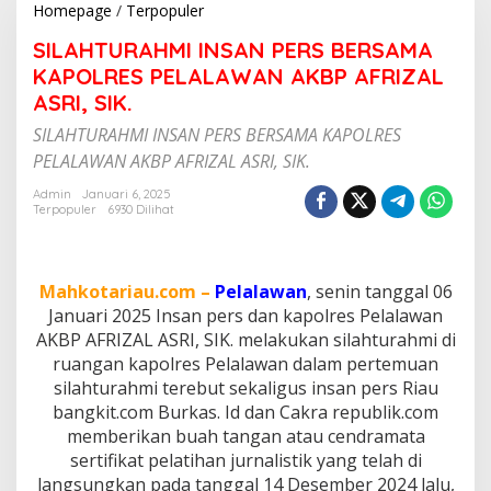
Homepage
/
Terpopuler
S
I
SILAHTURAHMI INSAN PERS BERSAMA
L
A
KAPOLRES PELALAWAN AKBP AFRIZAL
H
ASRI, SIK.
T
U
SILAHTURAHMI INSAN PERS BERSAMA KAPOLRES
R
PELALAWAN AKBP AFRIZAL ASRI, SIK.
A
H
Admin
Januari 6, 2025
M
Terpopuler
6930 Dilihat
I
I
N
S
Mahkotariau.com –
Pelalawan
, senin tanggal 06
A
Januari 2025 Insan pers dan kapolres Pelalawan
N
AKBP AFRIZAL ASRI, SIK. melakukan silahturahmi di
P
ruangan kapolres Pelalawan dalam pertemuan
E
R
silahturahmi terebut sekaligus insan pers Riau
S
bangkit.com Burkas. Id dan Cakra republik.com
B
memberikan buah tangan atau cendramata
E
sertifikat pelatihan jurnalistik yang telah di
R
langsungkan pada tanggal 14 Desember 2024 lalu,
S