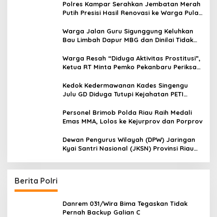
Binadik Lapas Kelas IIA Pekanbaru Ridho
Polres Kampar Serahkan Jembatan Merah
Juga Dicopot
Putih Presisi Hasil Renovasi ke Warga Pulau
Jambu Kuok
Warga Jalan Guru Sigunggung Keluhkan
Bau Limbah Dapur MBG dan Dinilai Tidak
Jalani SOP
Warga Resah “Diduga Aktivitas Prostitusi”,
Ketua RT Minta Pemko Pekanbaru Periksa
Legalitas dan Aktivitas Z Homestay di
Jalan Tanjung Datuk
Kedok Kedermawanan Kades Singengu
Julu GD Diduga Tutupi Kejahatan PETI
Kotanopan
Personel Brimob Polda Riau Raih Medali
Emas MMA, Lolos ke Kejurprov dan Porprov
Dewan Pengurus Wilayah (DPW) Jaringan
Kyai Santri Nasional (JKSN) Provinsi Riau
melakukan kunjungan silaturahmi dan
audiensi ke Badan Kesatuan Bangsa dan
Politik (Kesbangpol) Provinsi Riau
Berita Polri
Danrem 031/Wira Bima Tegaskan Tidak
Pernah Backup Galian C