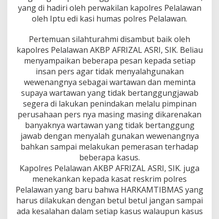
A
yang di hadiri oleh perwakilan kapolres Pelalawan
M
oleh Iptu edi kasi humas polres Pelalawan.
A
K
Pertemuan silahturahmi disambut baik oleh
A
kapolres Pelalawan AKBP AFRIZAL ASRI, SIK. Beliau
P
O
menyampaikan beberapa pesan kepada setiap
L
insan pers agar tidak menyalahgunakan
R
wewenangnya sebagai wartawan dan meminta
E
supaya wartawan yang tidak bertanggungjawab
S
P
segera di lakukan penindakan melalu pimpinan
E
perusahaan pers nya masing masing dikarenakan
L
banyaknya wartawan yang tidak bertanggung
A
jawab dengan menyalah gunakan wewenangnya
L
bahkan sampai melakukan pemerasan terhadap
A
W
beberapa kasus.
A
Kapolres Pelalawan AKBP AFRIZAL ASRI, SIK. juga
N
menekankan kepada kasat reskrim polres
A
Pelalawan yang baru bahwa HARKAMTIBMAS yang
K
B
harus dilakukan dengan betul betul jangan sampai
P
ada kesalahan dalam setiap kasus walaupun kasus
A