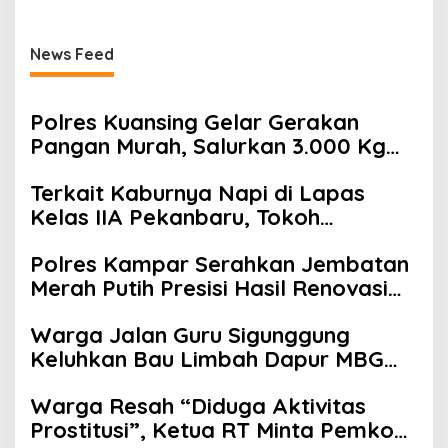
News Feed
Polres Kuansing Gelar Gerakan
Pangan Murah, Salurkan 3.000 Kg
Beras SPHP untuk Masyarakat
Terkait Kaburnya Napi di Lapas
Kelas IIA Pekanbaru, Tokoh
Masyarakat Afif Meminta Kepada
Polres Kampar Serahkan Jembatan
Menteri Imipas Agar Kasi Binadik
Merah Putih Presisi Hasil Renovasi
Lapas Kelas IIA Pekanbaru Ridho
ke Warga Pulau Jambu Kuok
Juga Dicopot
Warga Jalan Guru Sigunggung
Keluhkan Bau Limbah Dapur MBG
dan Dinilai Tidak Jalani SOP
Warga Resah “Diduga Aktivitas
Prostitusi”, Ketua RT Minta Pemko