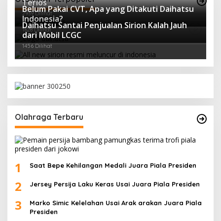
Terios
Belum Pakai CVT, Apa yang Ditakuti Daihatsu
2939 Dilihat
Indonesia?
Daihatsu Santai Penjualan Sirion Kalah Jauh
1628 Dilihat
dari Mobil LCGC
1456 Dilihat
Olahraga Terbaru
1
Saat Bepe Kehilangan Medali Juara Piala Presiden
2
Jersey Persija Laku Keras Usai Juara Piala Presiden
3
Marko Simic Kelelahan Usai Arak arakan Juara Piala
Presiden