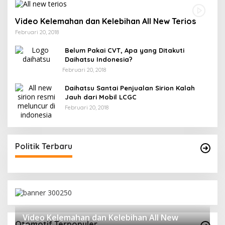
Video Kelemahan dan Kelebihan All New Terios
Februari 20, 2018
Belum Pakai CVT, Apa yang Ditakuti
Daihatsu Indonesia?
Februari 20, 2018
Daihatsu Santai Penjualan Sirion Kalah
Jauh dari Mobil LCGC
Februari 20, 2018
Politik Terbaru
Video Kelemahan dan Kelebihan All New
Otomotif Terpopuler