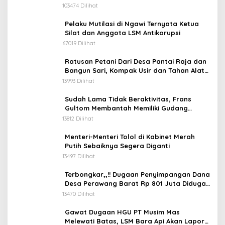
103474 Dilihat
Pelaku Mutilasi di Ngawi Ternyata Ketua
Silat dan Anggota LSM Antikorupsi
67019 Dilihat
Ratusan Petani Dari Desa Pantai Raja dan
Bangun Sari, Kompak Usir dan Tahan Alat
Berat Milik Hanafi Cs.
13993 Dilihat
Sudah Lama Tidak Beraktivitas, Frans
Gultom Membantah Memiliki Gudang
Penimbunan BBM
13812 Dilihat
Menteri-Menteri Tolol di Kabinet Merah
Putih Sebaiknya Segera Diganti
13497 Dilihat
Terbongkar,,!! Dugaan Penyimpangan Dana
Desa Perawang Barat Rp 801 Juta Diduga
Tidak Jelas Penggunaannya
13470 Dilihat
Gawat Dugaan HGU PT Musim Mas
Melewati Batas, LSM Bara Api Akan Lapor