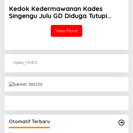
Pekanbaru Periksa Legalitas dan
Kedok Kedermawanan Kades
Aktivitas Z Homestay di Jalan
Singengu Julu GD Diduga Tutupi
Tanjung Datuk
Kejahatan PETI Kotanopan
View More
Oplus_131072
Otomatif Terbaru