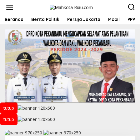
L
e
w
a
Beranda
Berita Politik
Persija Jakarta
Mobil
PPP
t
i
k
e
k
o
n
t
e
n
tutup
tutup