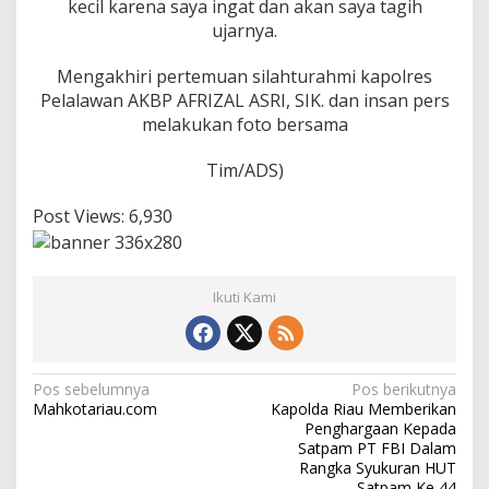
kecil karena saya ingat dan akan saya tagih
F
ujarnya.
R
I
Z
Mengakhiri pertemuan silahturahmi kapolres
A
Pelalawan AKBP AFRIZAL ASRI, SIK. dan insan pers
L
melakukan foto bersama
A
S
Tim/ADS)
R
I
,
Post Views:
6,930
S
I
K
.
Ikuti Kami
N
Pos sebelumnya
Pos berikutnya
Mahkotariau.com
Kapolda Riau Memberikan
a
Penghargaan Kepada
v
Satpam PT FBI Dalam
Rangka Syukuran HUT
i
Satpam Ke 44