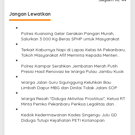
g
Jangan Lewatkan
a
s
i
Polres Kuansing Gelar Gerakan Pangan Murah,
Salurkan 3.000 Kg Beras SPHP untuk Masyarakat
p
o
Terkait Kaburnya Napi di Lapas Kelas IIA Pekanbaru,
Tokoh Masyarakat Afif Meminta Kepada Menteri
s
Imipas Agar Kasi Binadik Lapas Kelas IIA Pekanbaru
Ridho Juga Dicopot
Polres Kampar Serahkan Jembatan Merah Putih
Presisi Hasil Renovasi ke Warga Pulau Jambu Kuok
Warga Jalan Guru Sigunggung Keluhkan Bau
Limbah Dapur MBG dan Dinilai Tidak Jalani SOP
Warga Resah “Diduga Aktivitas Prostitusi”, Ketua RT
Minta Pemko Pekanbaru Periksa Legalitas dan
Aktivitas Z Homestay di Jalan Tanjung Datuk
Kedok Kedermawanan Kades Singengu Julu GD
Diduga Tutupi Kejahatan PETI Kotanopan