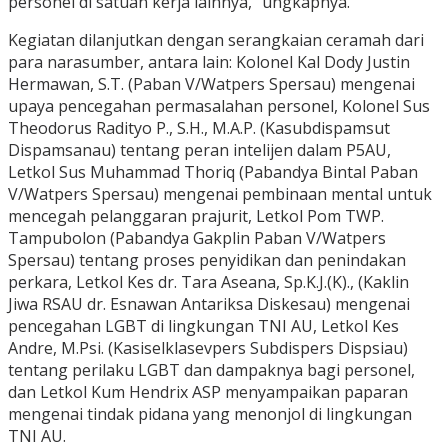
personel di satuan kerja lainnya,” ungkapnya.
Kegiatan dilanjutkan dengan serangkaian ceramah dari
para narasumber, antara lain: Kolonel Kal Dody Justin
Hermawan, S.T. (Paban V/Watpers Spersau) mengenai
upaya pencegahan permasalahan personel, Kolonel Sus
Theodorus Radityo P., S.H., M.A.P. (Kasubdispamsut
Dispamsanau) tentang peran intelijen dalam P5AU,
Letkol Sus Muhammad Thoriq (Pabandya Bintal Paban
V/Watpers Spersau) mengenai pembinaan mental untuk
mencegah pelanggaran prajurit, Letkol Pom TWP.
Tampubolon (Pabandya Gakplin Paban V/Watpers
Spersau) tentang proses penyidikan dan penindakan
perkara, Letkol Kes dr. Tara Aseana, Sp.K.J.(K)., (Kaklin
Jiwa RSAU dr. Esnawan Antariksa Diskesau) mengenai
pencegahan LGBT di lingkungan TNI AU, Letkol Kes
Andre, M.Psi. (Kasiselklasevpers Subdispers Dispsiau)
tentang perilaku LGBT dan dampaknya bagi personel,
dan Letkol Kum Hendrix ASP menyampaikan paparan
mengenai tindak pidana yang menonjol di lingkungan
TNI AU.