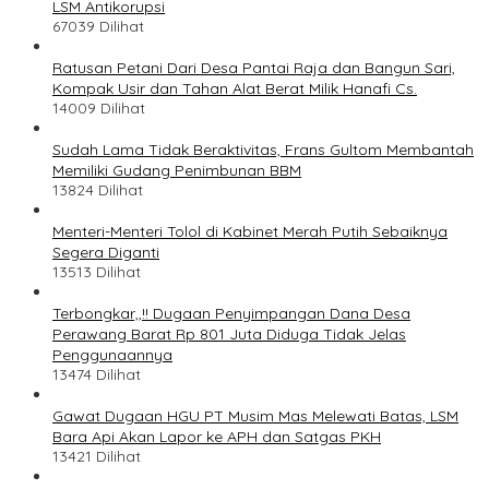
LSM Antikorupsi
67039 Dilihat
Ratusan Petani Dari Desa Pantai Raja dan Bangun Sari,
Kompak Usir dan Tahan Alat Berat Milik Hanafi Cs.
14009 Dilihat
Sudah Lama Tidak Beraktivitas, Frans Gultom Membantah
Memiliki Gudang Penimbunan BBM
13824 Dilihat
Menteri-Menteri Tolol di Kabinet Merah Putih Sebaiknya
Segera Diganti
13513 Dilihat
Terbongkar,,!! Dugaan Penyimpangan Dana Desa
Perawang Barat Rp 801 Juta Diduga Tidak Jelas
Penggunaannya
13474 Dilihat
Gawat Dugaan HGU PT Musim Mas Melewati Batas, LSM
Bara Api Akan Lapor ke APH dan Satgas PKH
13421 Dilihat