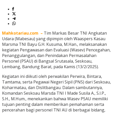
Mahkotariau.com –
Tim Markas Besar TNI Angkatan
Udara (Mabesau) yang dipimpin oleh Waaspers Kasau
Marsma TNI Bayu G.H. Kusuma, M.Han., melaksanakan
kegiatan Pengawasan dan Evaluasi (Wasev) Pencegahan,
Penanggulangan, dan Penindakan Permasalahan
Personel (P5AU) di Bangsal Srutasala, Seskoau,
Lembang, Bandung Barat, pada Kamis (13/2/2025).
Kegiatan ini diikuti oleh perwakilan Perwira, Bintara,
Tamtama, serta Pegawai Negeri Sipil (PNS) dari Seskoau,
Koharmatau, dan Dislitbangau. Dalam sambutannya,
Komandan Seskoau Marsda TNI I Made Susila A., S.I.P.,
S.H., M.Hum., menekankan bahwa Wasev P5AU memiliki
tujuan penting dalam memberikan pemahaman serta
pencerahan bagi personel TNI AU di berbagai bidang,