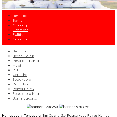
Beranda
Berita
Olahraga
Otomatif
Politik
Nasional
Beranda
Berita Politik
Persija Jakarta
Mobil
PPP
Gerindra
Sepakbola
Daihatsu
Partai Politik
Sepakbola Kita
Banjir Jakarta
Homepage
/
Terpopuler
Tim Opsnal Sat Resnarkoba Polres Kampar