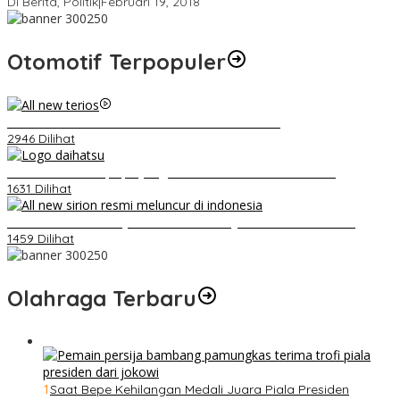
Di Berita, Politik
|
Februari 19, 2018
Otomotif Terpopuler
Video Kelemahan dan Kelebihan All New Terios
2946 Dilihat
Belum Pakai CVT, Apa yang Ditakuti Daihatsu Indonesia?
1631 Dilihat
Daihatsu Santai Penjualan Sirion Kalah Jauh dari Mobil LCGC
1459 Dilihat
Olahraga Terbaru
1
Saat Bepe Kehilangan Medali Juara Piala Presiden