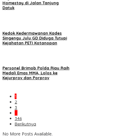
Homestay di Jalan Tanjung
Datuk
Kedok Kedermawanan Kades
Singengu Julu GD Diduga Tutupi
Kejahatan PETI Kotanopan
Personel Brimob Polda Riau Raih
Medali Emas MMA, Lolos ke
Kejurprov dan Porprov
1
2
3
…
346
Berikutnya
No More Posts Available.