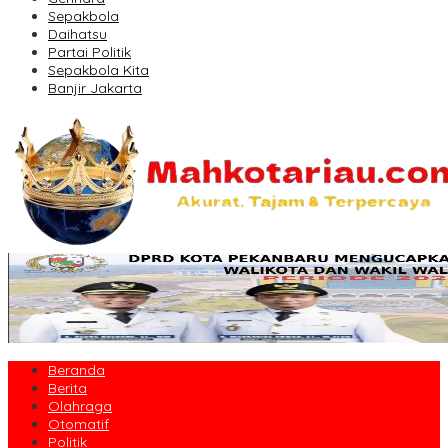
Sepakbola
Daihatsu
Partai Politik
Sepakbola Kita
Banjir Jakarta
Beranda
Berita
Olahraga
Otomatif
Politik