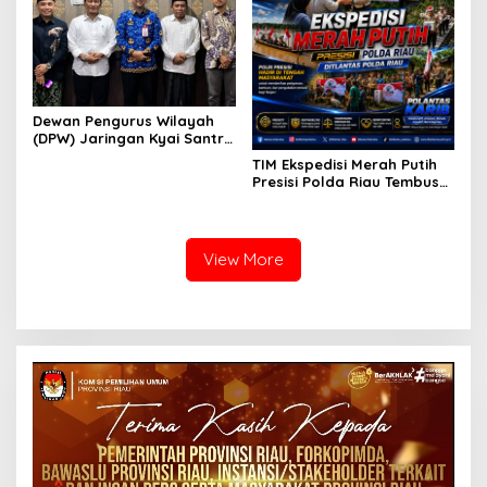
Dewan Pengurus Wilayah
(DPW) Jaringan Kyai Santri
Nasional (JKSN) Provinsi
TIM Ekspedisi Merah Putih
Riau melakukan kunjungan
Presisi Polda Riau Tembus
silaturahmi dan audiensi ke
Pedalaman Talang Mamak
Badan Kesatuan Bangsa
Kobarkan Semangat Merah
dan Politik (Kesbangpol)
Putih Hadirkan Kepedulian
Provinsi Riau
Nyata untuk Negeri
View More