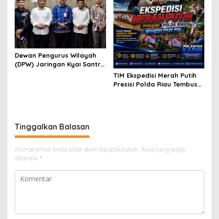
Dewan Pengurus Wilayah
(DPW) Jaringan Kyai Santri
Nasional (JKSN) Provinsi
TIM Ekspedisi Merah Putih
Riau melakukan kunjungan
Presisi Polda Riau Tembus
silaturahmi dan audiensi ke
Pedalaman Talang Mamak
Badan Kesatuan Bangsa
Kobarkan Semangat Merah
dan Politik (Kesbangpol)
Putih Hadirkan Kepedulian
Provinsi Riau
Nyata untuk Negeri
Tinggalkan Balasan
Alamat email Anda tidak akan dipublikasikan.
Ruas yang wajib
ditandai
*