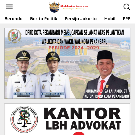
L
e
w
a
Beranda
Berita Politik
Persija Jakarta
Mobil
PPP
t
i
k
e
k
o
n
t
e
n