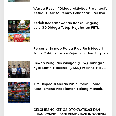
Warga Resah “Diduga Aktivitas Prostitusi”,
Ketua RT Minta Pemko Pekanbaru Periksa
Legalitas dan Aktivitas Z Homestay di
Jalan Tanjung Datuk
Kedok Kedermawanan Kades Singengu
Julu GD Diduga Tutupi Kejahatan PETI
Kotanopan
Personel Brimob Polda Riau Raih Medali
Emas MMA, Lolos ke Kejurprov dan Porprov
Dewan Pengurus Wilayah (DPW) Jaringan
Kyai Santri Nasional (JKSN) Provinsi Riau
melakukan kunjungan silaturahmi dan
audiensi ke Badan Kesatuan Bangsa dan
Politik (Kesbangpol) Provinsi Riau
TIM Ekspedisi Merah Putih Presisi Polda
Riau Tembus Pedalaman Talang Mamak
Kobarkan Semangat Merah Putih Hadirkan
Kepedulian Nyata untuk Negeri
GELOMBANG KETIGA OTOKRATISASI DAN
UJIAN KONSOLIDASI DEMOKRASI INDONESIA