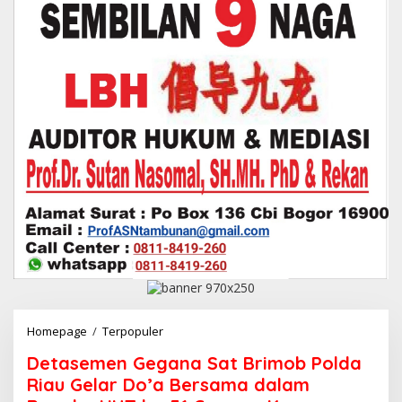
Homepage
/
Terpopuler
D
e
Detasemen Gegana Sat Brimob Polda
t
a
Riau Gelar Do’a Bersama dalam
s