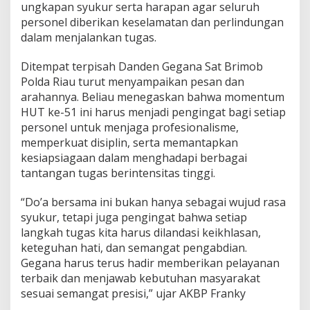
ungkapan syukur serta harapan agar seluruh
r
personel diberikan keselamatan dan perlindungan
i
dalam menjalankan tugas.
m
o
b
Ditempat terpisah Danden Gegana Sat Brimob
P
Polda Riau turut menyampaikan pesan dan
o
arahannya. Beliau menegaskan bahwa momentum
l
HUT ke-51 ini harus menjadi pengingat bagi setiap
r
i
personel untuk menjaga profesionalisme,
memperkuat disiplin, serta memantapkan
kesiapsiagaan dalam menghadapi berbagai
tantangan tugas berintensitas tinggi.
“Do’a bersama ini bukan hanya sebagai wujud rasa
syukur, tetapi juga pengingat bahwa setiap
langkah tugas kita harus dilandasi keikhlasan,
keteguhan hati, dan semangat pengabdian.
Gegana harus terus hadir memberikan pelayanan
terbaik dan menjawab kebutuhan masyarakat
sesuai semangat presisi,” ujar AKBP Franky