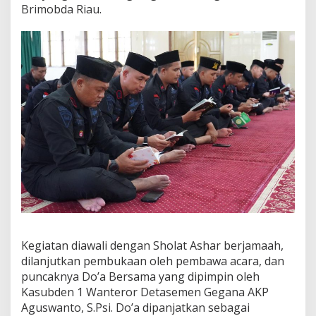
Brimobda Riau.
a
n
g
k
a
H
U
T
k
e
-
5
1
G
e
g
a
n
a
Kegiatan diawali dengan Sholat Ashar berjamaah,
K
dilanjutkan pembukaan oleh pembawa acara, dan
o
puncaknya Do’a Bersama yang dipimpin oleh
r
p
Kasubden 1 Wanteror Detasemen Gegana AKP
s
Aguswanto, S.Psi. Do’a dipanjatkan sebagai
B