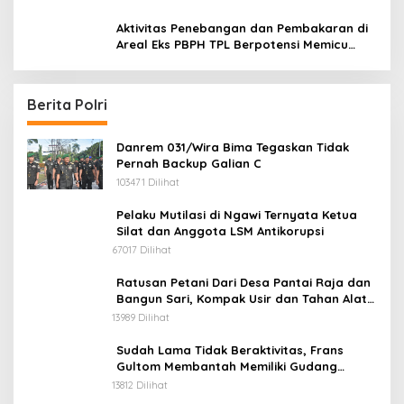
Aktivitas Penebangan dan Pembakaran di
Areal Eks PBPH TPL Berpotensi Memicu
Konflik Sosial
Berita Polri
Danrem 031/Wira Bima Tegaskan Tidak
Pernah Backup Galian C
103471 Dilihat
Pelaku Mutilasi di Ngawi Ternyata Ketua
Silat dan Anggota LSM Antikorupsi
67017 Dilihat
Ratusan Petani Dari Desa Pantai Raja dan
Bangun Sari, Kompak Usir dan Tahan Alat
Berat Milik Hanafi Cs.
13989 Dilihat
Sudah Lama Tidak Beraktivitas, Frans
Gultom Membantah Memiliki Gudang
Penimbunan BBM
13812 Dilihat