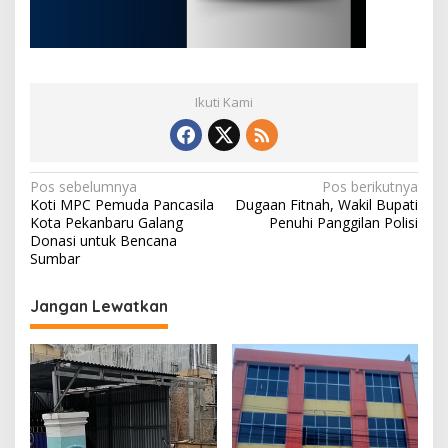
Ikuti Kami
N
Pos sebelumnya
Pos berikutnya
Koti MPC Pemuda Pancasila
Dugaan Fitnah, Wakil Bupati
a
Kota Pekanbaru Galang
Penuhi Panggilan Polisi
v
Donasi untuk Bencana
Sumbar
i
g
Jangan Lewatkan
a
s
i
p
o