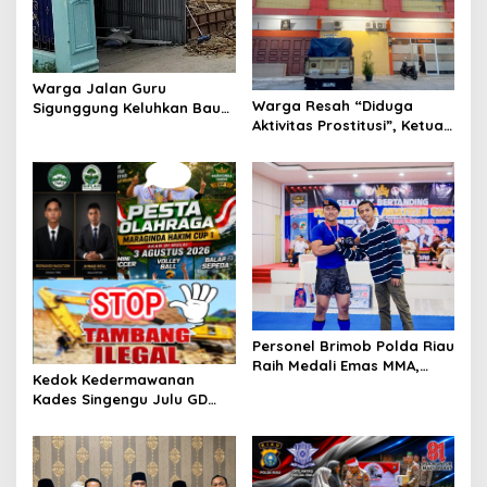
s
Warga Jalan Guru
Warga Resah “Diduga
Sigunggung Keluhkan Bau
Aktivitas Prostitusi”, Ketua
Limbah Dapur MBG dan
RT Minta Pemko Pekanbaru
Dinilai Tidak Jalani SOP
Periksa Legalitas dan
Aktivitas Z Homestay di
Jalan Tanjung Datuk
Personel Brimob Polda Riau
Raih Medali Emas MMA,
Kedok Kedermawanan
Lolos ke Kejurprov dan
Kades Singengu Julu GD
Porprov
Diduga Tutupi Kejahatan
PETI Kotanopan