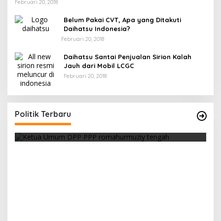
Februari 20, 2018
Belum Pakai CVT, Apa yang Ditakuti
Daihatsu Indonesia?
Februari 20, 2018
Daihatsu Santai Penjualan Sirion Kalah
Jauh dari Mobil LCGC
Februari 20, 2018
Strategi PPP Menangkan Duet Ganjar dan Gus
Yasin
Politik Terbaru
Di Berita, Politik
|
Februari 19, 2018