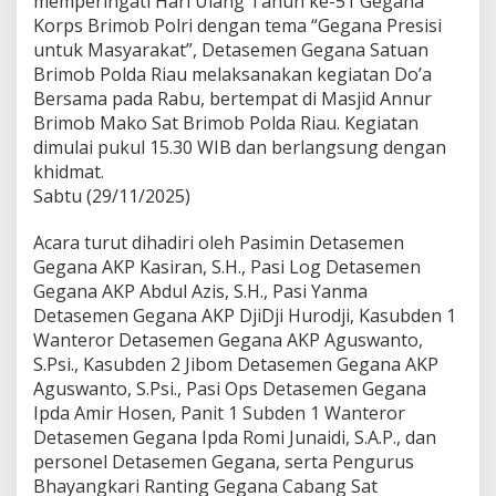
memperingati Hari Ulang Tahun ke-51 Gegana
i
Korps Brimob Polri dengan tema “Gegana Presisi
a
untuk Masyarakat”, Detasemen Gegana Satuan
u
Brimob Polda Riau melaksanakan kegiatan Do’a
G
e
Bersama pada Rabu, bertempat di Masjid Annur
l
Brimob Mako Sat Brimob Polda Riau. Kegiatan
a
dimulai pukul 15.30 WIB dan berlangsung dengan
r
khidmat.
D
Sabtu (29/11/2025)
o
’
a
Acara turut dihadiri oleh Pasimin Detasemen
B
Gegana AKP Kasiran, S.H., Pasi Log Detasemen
e
Gegana AKP Abdul Azis, S.H., Pasi Yanma
r
Detasemen Gegana AKP DjiDji Hurodji, Kasubden 1
s
a
Wanteror Detasemen Gegana AKP Aguswanto,
m
S.Psi., Kasubden 2 Jibom Detasemen Gegana AKP
a
Aguswanto, S.Psi., Pasi Ops Detasemen Gegana
d
Ipda Amir Hosen, Panit 1 Subden 1 Wanteror
a
l
Detasemen Gegana Ipda Romi Junaidi, S.A.P., dan
a
personel Detasemen Gegana, serta Pengurus
m
Bhayangkari Ranting Gegana Cabang Sat
R