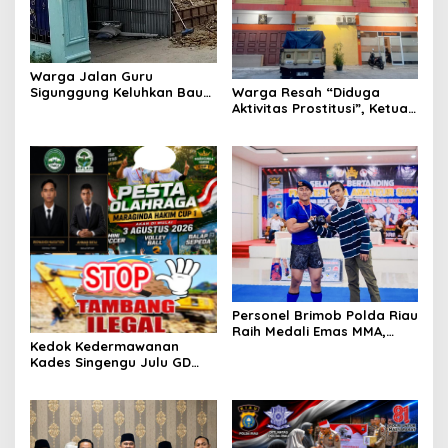
Warga Jalan Guru
Sigunggung Keluhkan Bau
Warga Resah “Diduga
Limbah Dapur MBG dan
Aktivitas Prostitusi”, Ketua
Dinilai Tidak Jalani SOP
RT Minta Pemko Pekanbaru
Periksa Legalitas dan
Aktivitas Z Homestay di
Jalan Tanjung Datuk
Personel Brimob Polda Riau
Raih Medali Emas MMA,
Kedok Kedermawanan
Lolos ke Kejurprov dan
Kades Singengu Julu GD
Porprov
Diduga Tutupi Kejahatan
PETI Kotanopan