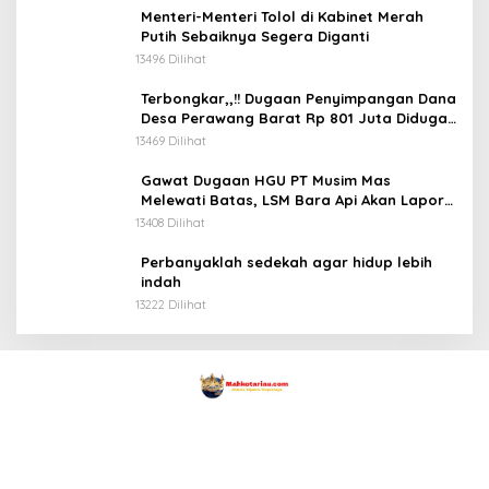
Menteri-Menteri Tolol di Kabinet Merah
Putih Sebaiknya Segera Diganti
13496 Dilihat
Terbongkar,,!! Dugaan Penyimpangan Dana
Desa Perawang Barat Rp 801 Juta Diduga
Tidak Jelas Penggunaannya
13469 Dilihat
Gawat Dugaan HGU PT Musim Mas
Melewati Batas, LSM Bara Api Akan Lapor
ke APH dan Satgas PKH
13408 Dilihat
Perbanyaklah sedekah agar hidup lebih
indah
13222 Dilihat