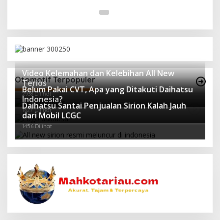
Video Kelemahan dan Kelebihan All New
Otomotif Terpopuler
Terios
Belum Pakai CVT, Apa yang Ditakuti Daihatsu
2938 Dilihat
Indonesia?
Daihatsu Santai Penjualan Sirion Kalah Jauh
1627 Dilihat
dari Mobil LCGC
1456 Dilihat