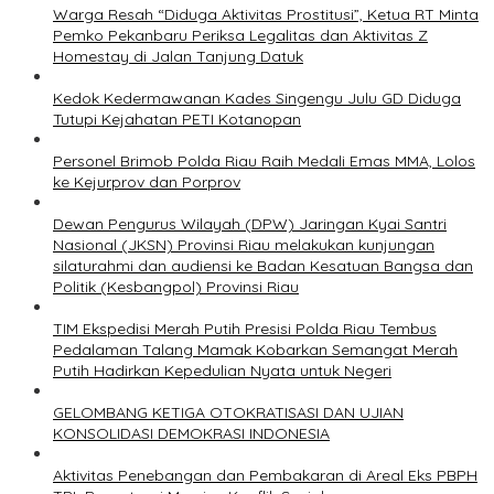
Warga Resah “Diduga Aktivitas Prostitusi”, Ketua RT Minta
Pemko Pekanbaru Periksa Legalitas dan Aktivitas Z
Homestay di Jalan Tanjung Datuk
Kedok Kedermawanan Kades Singengu Julu GD Diduga
Tutupi Kejahatan PETI Kotanopan
Personel Brimob Polda Riau Raih Medali Emas MMA, Lolos
ke Kejurprov dan Porprov
Dewan Pengurus Wilayah (DPW) Jaringan Kyai Santri
Nasional (JKSN) Provinsi Riau melakukan kunjungan
silaturahmi dan audiensi ke Badan Kesatuan Bangsa dan
Politik (Kesbangpol) Provinsi Riau
TIM Ekspedisi Merah Putih Presisi Polda Riau Tembus
Pedalaman Talang Mamak Kobarkan Semangat Merah
Putih Hadirkan Kepedulian Nyata untuk Negeri
GELOMBANG KETIGA OTOKRATISASI DAN UJIAN
KONSOLIDASI DEMOKRASI INDONESIA
Aktivitas Penebangan dan Pembakaran di Areal Eks PBPH