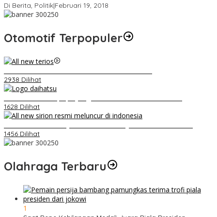
Di Berita, Politik
|
Februari 19, 2018
Otomotif Terpopuler
Video Kelemahan dan Kelebihan All New Terios
2938 Dilihat
Belum Pakai CVT, Apa yang Ditakuti Daihatsu Indonesia?
1628 Dilihat
Daihatsu Santai Penjualan Sirion Kalah Jauh dari Mobil LCGC
1456 Dilihat
Olahraga Terbaru
1