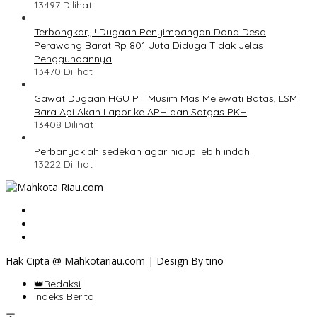
13497 Dilihat
Terbongkar,,!! Dugaan Penyimpangan Dana Desa
Perawang Barat Rp 801 Juta Diduga Tidak Jelas
Penggunaannya
13470 Dilihat
Gawat Dugaan HGU PT Musim Mas Melewati Batas, LSM
Bara Api Akan Lapor ke APH dan Satgas PKH
13408 Dilihat
Perbanyaklah sedekah agar hidup lebih indah
13222 Dilihat
Hak Cipta @ Mahkotariau.com | Design By tino
👑Redaksi
Indeks Berita