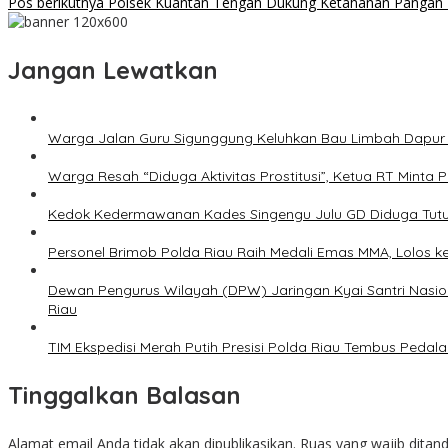
Pos berikutnya
Polsek Kuantan Tengah Dukung Ketahanan Pangan Me
Jangan Lewatkan
Warga Jalan Guru Sigunggung Keluhkan Bau Limbah Dapur M
Warga Resah “Diduga Aktivitas Prostitusi”, Ketua RT Minta
Kedok Kedermawanan Kades Singengu Julu GD Diduga Tutu
Personel Brimob Polda Riau Raih Medali Emas MMA, Lolos k
Dewan Pengurus Wilayah (DPW) Jaringan Kyai Santri Nasion
Riau
TIM Ekspedisi Merah Putih Presisi Polda Riau Tembus Ped
Tinggalkan Balasan
Alamat email Anda tidak akan dipublikasikan.
Ruas yang wajib ditan