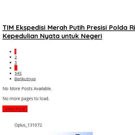
TIM Ekspedisi Merah Putih Presisi Pold
Kepedulian Nyata untuk Negeri
1
2
3
…
345
Berikutnya
No More Posts Available.
No more pages to load.
View More
Oplus_131072