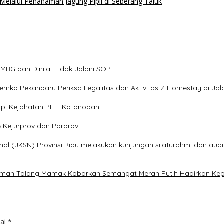
lalui Penanaman Jagung Pipil di Seberang Taluk
BG dan Dinilai Tidak Jalani SOP
 Pemko Pekanbaru Periksa Legalitas dan Aktivitas Z Homestay di Ja
pi Kejahatan PETI Kotanopan
e Kejurprov dan Porprov
al (JKSN) Provinsi Riau melakukan kunjungan silaturahmi dan audi
alaman Talang Mamak Kobarkan Semangat Merah Putih Hadirkan Kep
dai
*