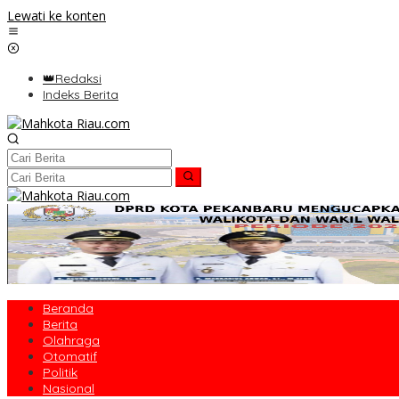
Lewati ke konten
👑Redaksi
Indeks Berita
Beranda
Berita
Olahraga
Otomatif
Politik
Nasional