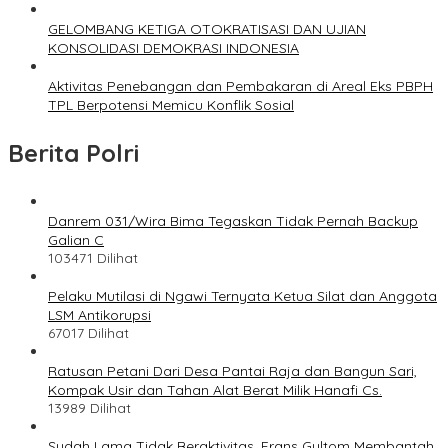
GELOMBANG KETIGA OTOKRATISASI DAN UJIAN
KONSOLIDASI DEMOKRASI INDONESIA
Aktivitas Penebangan dan Pembakaran di Areal Eks PBPH
TPL Berpotensi Memicu Konflik Sosial
Berita Polri
Danrem 031/Wira Bima Tegaskan Tidak Pernah Backup
Galian C
103471 Dilihat
Pelaku Mutilasi di Ngawi Ternyata Ketua Silat dan Anggota
LSM Antikorupsi
67017 Dilihat
Ratusan Petani Dari Desa Pantai Raja dan Bangun Sari,
Kompak Usir dan Tahan Alat Berat Milik Hanafi Cs.
13989 Dilihat
Sudah Lama Tidak Beraktivitas, Frans Gultom Membantah