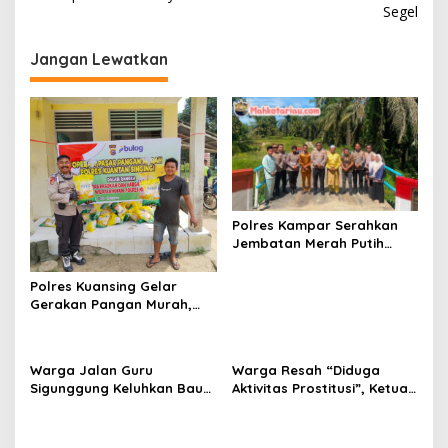
i
Segel
g
Jangan Lewatkan
a
s
i
p
o
s
Polres Kampar Serahkan
Jembatan Merah Putih
Presisi Hasil Renovasi ke
Warga Pulau Jambu Kuok
Polres Kuansing Gelar
Gerakan Pangan Murah,
Salurkan 3.000 Kg Beras
SPHP untuk Masyarakat
Warga Jalan Guru
Warga Resah “Diduga
Sigunggung Keluhkan Bau
Aktivitas Prostitusi”, Ketua
Limbah Dapur MBG dan
RT Minta Pemko Pekanbaru
Dinilai Tidak Jalani SOP
Periksa Legalitas dan
Aktivitas Z Homestay di