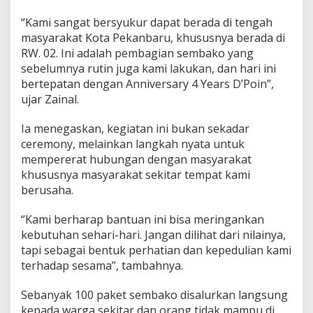
g
a
“Kami sangat bersyukur dapat berada di tengah
S
masyarakat Kota Pekanbaru, khususnya berada di
e
RW. 02. Ini adalah pembagian sembako yang
k
sebelumnya rutin juga kami lakukan, dan hari ini
i
bertepatan dengan Anniversary 4 Years D’Poin”,
t
a
ujar Zainal.
r
.
Ia menegaskan, kegiatan ini bukan sekadar
ceremony, melainkan langkah nyata untuk
mempererat hubungan dengan masyarakat
khususnya masyarakat sekitar tempat kami
berusaha.
“Kami berharap bantuan ini bisa meringankan
kebutuhan sehari-hari. Jangan dilihat dari nilainya,
tapi sebagai bentuk perhatian dan kepedulian kami
terhadap sesama”, tambahnya.
Sebanyak 100 paket sembako disalurkan langsung
kepada warga sekitar dan orang tidak mampu di