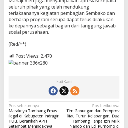
Manajemen juga menyampaikan apresiasi kepada
seluruh pihak yang telah mendukung
terlaksananya kegiatan pembagian Sembako dan
berharap program serupa dapat terus dilakukan
ke depannya sebagai bagian dari tanggung jawab
sosial perusahaan.
(Red/**)
Post Views:
2,470
Ikuti Kami
N
Pos sebelumnya
Pos berikutnya
Maraknya Tambang Emas
Tim Gabungan dari Pemprov
a
ilegal di Kabupaten Indragiri
Riau Turun Kelapangan, Dua
v
Hulu, Beranikah APH
Tambang Tanpa Izin Milik
Setempat Menindaknya
Nando dan Edi Purnomo di