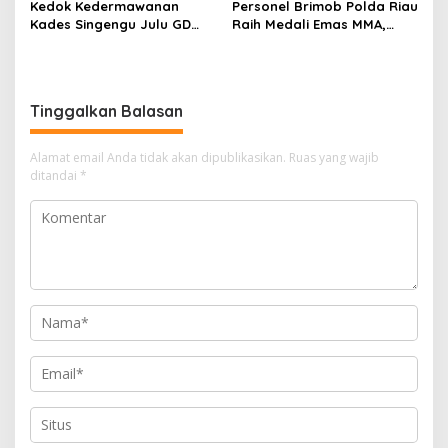
Kedok Kedermawanan
Personel Brimob Polda Riau
Jalan Tanjung Datuk
Kades Singengu Julu GD
Raih Medali Emas MMA,
Diduga Tutupi Kejahatan
Lolos ke Kejurprov dan
PETI Kotanopan
Porprov
Tinggalkan Balasan
Alamat email Anda tidak akan dipublikasikan.
Ruas yang wajib
ditandai
*