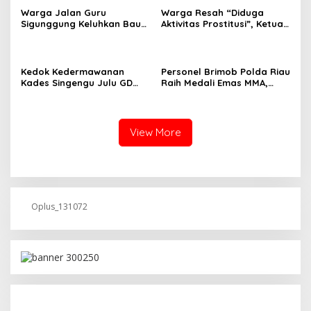
Warga Jalan Guru
Warga Resah “Diduga
Sigunggung Keluhkan Bau
Aktivitas Prostitusi”, Ketua
Limbah Dapur MBG dan
RT Minta Pemko Pekanbaru
Dinilai Tidak Jalani SOP
Periksa Legalitas dan
Aktivitas Z Homestay di
Jalan Tanjung Datuk
Kedok Kedermawanan
Personel Brimob Polda Riau
Kades Singengu Julu GD
Raih Medali Emas MMA,
Diduga Tutupi Kejahatan
Lolos ke Kejurprov dan
PETI Kotanopan
Porprov
View More
Oplus_131072