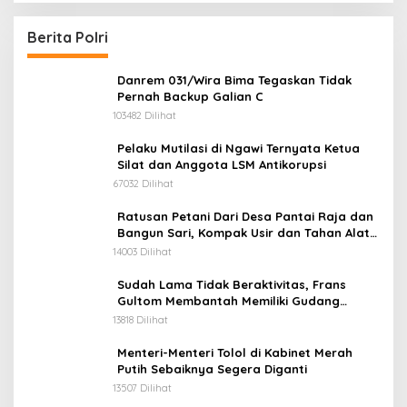
Kepedulian Nyata untuk Negeri
Berita Polri
Danrem 031/Wira Bima Tegaskan Tidak
Pernah Backup Galian C
103482 Dilihat
Pelaku Mutilasi di Ngawi Ternyata Ketua
Silat dan Anggota LSM Antikorupsi
67032 Dilihat
Ratusan Petani Dari Desa Pantai Raja dan
Bangun Sari, Kompak Usir dan Tahan Alat
Berat Milik Hanafi Cs.
14003 Dilihat
Sudah Lama Tidak Beraktivitas, Frans
Gultom Membantah Memiliki Gudang
Penimbunan BBM
13818 Dilihat
Menteri-Menteri Tolol di Kabinet Merah
Putih Sebaiknya Segera Diganti
13507 Dilihat