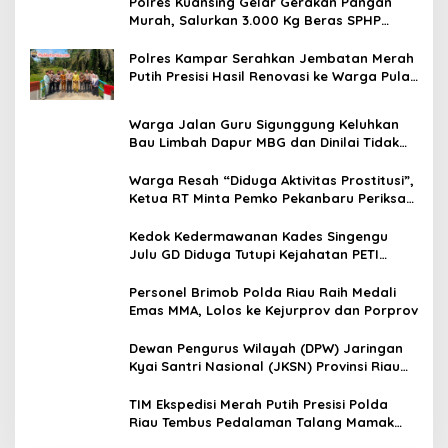
Polres Kuansing Gelar Gerakan Pangan
Murah, Salurkan 3.000 Kg Beras SPHP
untuk Masyarakat
Polres Kampar Serahkan Jembatan Merah
Putih Presisi Hasil Renovasi ke Warga Pulau
Jambu Kuok
Warga Jalan Guru Sigunggung Keluhkan
Bau Limbah Dapur MBG dan Dinilai Tidak
Jalani SOP
Warga Resah “Diduga Aktivitas Prostitusi”,
Ketua RT Minta Pemko Pekanbaru Periksa
Legalitas dan Aktivitas Z Homestay di
Jalan Tanjung Datuk
Kedok Kedermawanan Kades Singengu
Julu GD Diduga Tutupi Kejahatan PETI
Kotanopan
Personel Brimob Polda Riau Raih Medali
Emas MMA, Lolos ke Kejurprov dan Porprov
Dewan Pengurus Wilayah (DPW) Jaringan
Kyai Santri Nasional (JKSN) Provinsi Riau
melakukan kunjungan silaturahmi dan
audiensi ke Badan Kesatuan Bangsa dan
TIM Ekspedisi Merah Putih Presisi Polda
Politik (Kesbangpol) Provinsi Riau
Riau Tembus Pedalaman Talang Mamak
Kobarkan Semangat Merah Putih Hadirkan