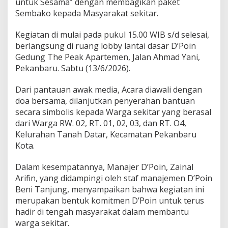
untuk Sesama” dengan membagikan paket
O
Sembako kepada Masyarakat sekitar.
I
N
B
Kegiatan di mulai pada pukul 15.00 WIB s/d selesai,
a
berlangsung di ruang lobby lantai dasar D’Poin
g
Gedung The Peak Apartemen, Jalan Ahmad Yani,
i
Pekanbaru. Sabtu (13/6/2026).
k
a
n
Dari pantauan awak media, Acara diawali dengan
S
doa bersama, dilanjutkan penyerahan bantuan
e
secara simbolis kepada Warga sekitar yang berasal
m
dari Warga RW. 02, RT. 01, 02, 03, dan RT. O4,
b
a
Kelurahan Tanah Datar, Kecamatan Pekanbaru
k
Kota.
o
u
Dalam kesempatannya, Manajer D’Poin, Zainal
n
Arifin, yang didampingi oleh staf manajemen D’Poin
t
u
Beni Tanjung, menyampaikan bahwa kegiatan ini
k
merupakan bentuk komitmen D’Poin untuk terus
W
hadir di tengah masyarakat dalam membantu
a
warga sekitar.
r