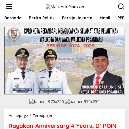
L
e
w
a
Beranda
Berita Politik
Persija Jakarta
Mobil
PPP
t
i
k
e
k
o
n
t
e
n
Homepage
/
Terpopuler
R
a
Rayakan Anniversary 4 Years, D’ POIN
y