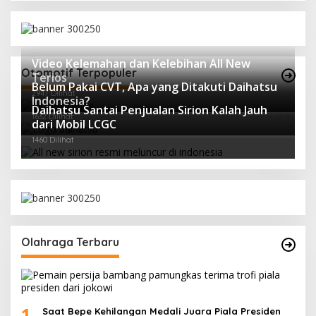
Video Kelemahan dan Kelebihan All New
Otomotif Terpopuler
Terios
Belum Pakai CVT, Apa yang Ditakuti Daihatsu
2947 Dilihat
Indonesia?
Daihatsu Santai Penjualan Sirion Kalah Jauh
1632 Dilihat
dari Mobil LCGC
1460 Dilihat
Olahraga Terbaru
1
Saat Bepe Kehilangan Medali Juara Piala Presiden