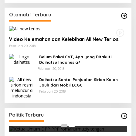
Otomatif Terbaru
Video Kelemahan dan Kelebihan All New Terios
Februari 20, 2018
Belum Pakai CVT, Apa yang Ditakuti
Daihatsu Indonesia?
Februari 20, 2018
Daihatsu Santai Penjualan Sirion Kalah
Jauh dari Mobil LCGC
Februari 20, 2018
Strategi PPP Menangkan Duet Ganjar dan Gus
Yasin
Politik Terbaru
Di Berita, Politik
|
Februari 19, 2018