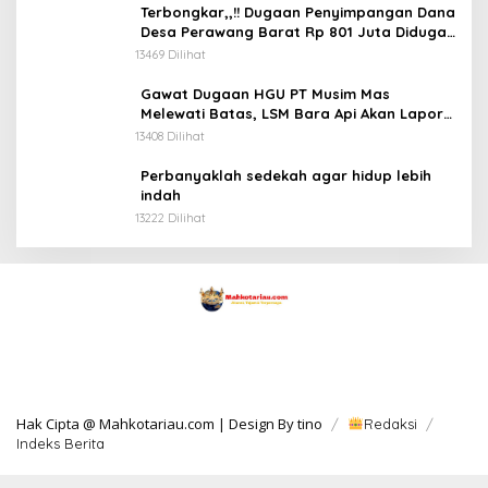
Terbongkar,,!! Dugaan Penyimpangan Dana
Desa Perawang Barat Rp 801 Juta Diduga
Tidak Jelas Penggunaannya
13469 Dilihat
Gawat Dugaan HGU PT Musim Mas
Melewati Batas, LSM Bara Api Akan Lapor
ke APH dan Satgas PKH
13408 Dilihat
Perbanyaklah sedekah agar hidup lebih
indah
13222 Dilihat
Hak Cipta @ Mahkotariau.com | Design By tino
Redaksi
Indeks Berita