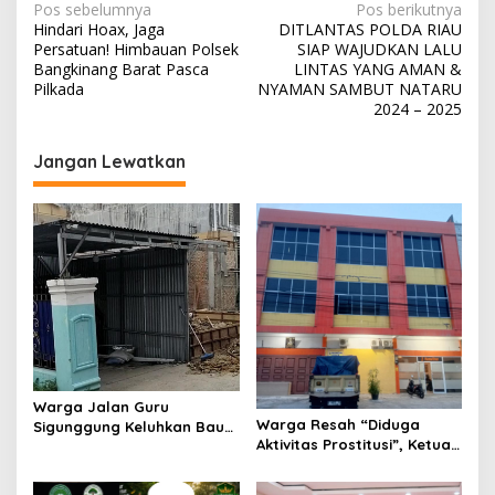
N
Pos sebelumnya
Pos berikutnya
Hindari Hoax, Jaga
DITLANTAS POLDA RIAU
a
Persatuan! Himbauan Polsek
SIAP WAJUDKAN LALU
v
Bangkinang Barat Pasca
LINTAS YANG AMAN &
Pilkada
NYAMAN SAMBUT NATARU
i
2024 – 2025
g
Jangan Lewatkan
a
s
i
p
o
s
Warga Jalan Guru
Warga Resah “Diduga
Sigunggung Keluhkan Bau
Aktivitas Prostitusi”, Ketua
Limbah Dapur MBG dan
RT Minta Pemko Pekanbaru
Dinilai Tidak Jalani SOP
Periksa Legalitas dan