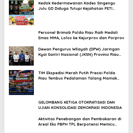
Jalan Tanjung Datuk
Kedok Kedermawanan Kades Singengu
Julu GD Diduga Tutupi Kejahatan PETI
Kotanopan
Personel Brimob Polda Riau Raih Medali
Emas MMA, Lolos ke Kejurprov dan Porprov
Dewan Pengurus Wilayah (DPW) Jaringan
Kyai Santri Nasional (JKSN) Provinsi Riau
melakukan kunjungan silaturahmi dan
audiensi ke Badan Kesatuan Bangsa dan
Politik (Kesbangpol) Provinsi Riau
TIM Ekspedisi Merah Putih Presisi Polda
Riau Tembus Pedalaman Talang Mamak
Kobarkan Semangat Merah Putih Hadirkan
Kepedulian Nyata untuk Negeri
GELOMBANG KETIGA OTOKRATISASI DAN
UJIAN KONSOLIDASI DEMOKRASI INDONESIA
Aktivitas Penebangan dan Pembakaran di
Areal Eks PBPH TPL Berpotensi Memicu
Konflik Sosial