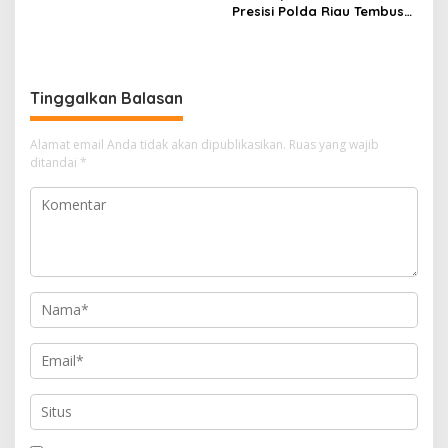
Riau melakukan kunjungan
Presisi Polda Riau Tembus
silaturahmi dan audiensi ke
Pedalaman Talang Mamak
Badan Kesatuan Bangsa
Kobarkan Semangat Merah
dan Politik (Kesbangpol)
Putih Hadirkan Kepedulian
Provinsi Riau
Nyata untuk Negeri
Tinggalkan Balasan
Alamat email Anda tidak akan dipublikasikan.
Ruas yang wajib
ditandai
*