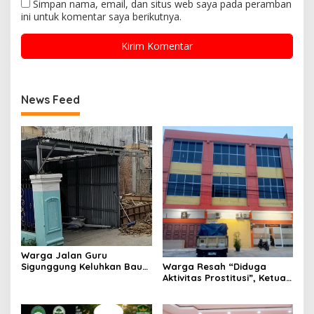
Simpan nama, email, dan situs web saya pada peramban
ini untuk komentar saya berikutnya.
News Feed
Warga Jalan Guru
Sigunggung Keluhkan Bau
Warga Resah “Diduga
Limbah Dapur MBG dan
Aktivitas Prostitusi”, Ketua
Dinilai Tidak Jalani SOP
RT Minta Pemko Pekanbaru
Periksa Legalitas dan
Aktivitas Z Homestay di