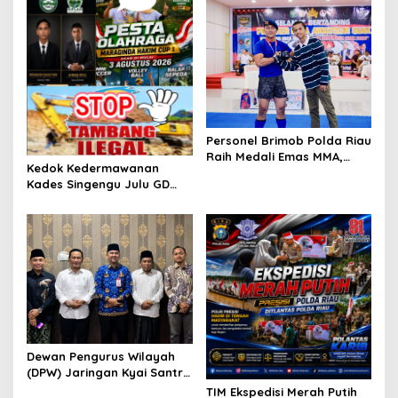
Aktivitas Z Homestay di
Jalan Tanjung Datuk
Personel Brimob Polda Riau
Raih Medali Emas MMA,
Kedok Kedermawanan
Lolos ke Kejurprov dan
Kades Singengu Julu GD
Porprov
Diduga Tutupi Kejahatan
PETI Kotanopan
Dewan Pengurus Wilayah
(DPW) Jaringan Kyai Santri
Nasional (JKSN) Provinsi
TIM Ekspedisi Merah Putih