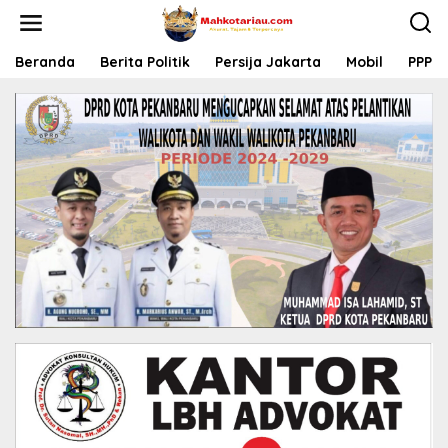
L
e
w
a
Beranda
Berita Politik
Persija Jakarta
Mobil
PPP
t
i
k
e
k
o
n
t
e
n