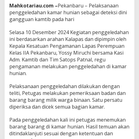
N
Mahkotariau.com –
Pekanbaru – Pelaksanaan
A
penggeledahan kamar hunian sebagai deteksi dini
N
D
gangguan kamtib pada hari
A
N
Selasa 10 Desember 2024 Kegiatan penggeledahan
K
ini berdasarkan arahan Kalapas dan dipimpin oleh
E
Kepala Kesatuan Pengamanan Lapas Perempuan
T
E
Kelas IIA Pekanbaru, Yossy Miruchi bersama Kasi
R
Adm. Kamtib dan Tim Satops Patnal, regu
T
pengamanan melakukan penggeledahan di kamar
I
hunian.
B
A
N
Pelaksanaan penggeledahan dilakukan dengan
D
teliti, Petugas melakukan pemeriksaan badan dan
I
barang barang milik warga binaan. Satu persatu
L
diperiksa dan dicek semua bagian kamar.
A
P
E
Pada penggeledahan kali ini petugas menemukan
R
barang barang di kamar hunian. Hasil temuan akan
R
ditindaklanjuti sesuai dengan ketentuan dan
U