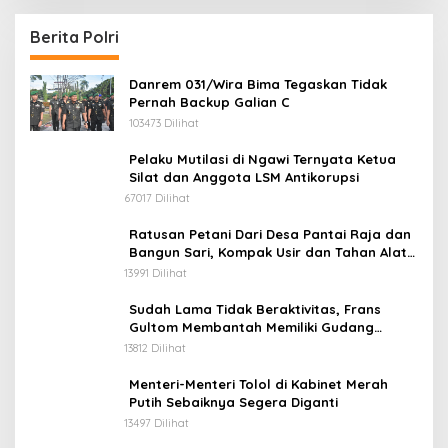
Berita Polri
Danrem 031/Wira Bima Tegaskan Tidak
Pernah Backup Galian C
103473 Dilihat
Pelaku Mutilasi di Ngawi Ternyata Ketua
Silat dan Anggota LSM Antikorupsi
67017 Dilihat
Ratusan Petani Dari Desa Pantai Raja dan
Bangun Sari, Kompak Usir dan Tahan Alat
Berat Milik Hanafi Cs.
13991 Dilihat
Sudah Lama Tidak Beraktivitas, Frans
Gultom Membantah Memiliki Gudang
Penimbunan BBM
13812 Dilihat
Menteri-Menteri Tolol di Kabinet Merah
Putih Sebaiknya Segera Diganti
13497 Dilihat