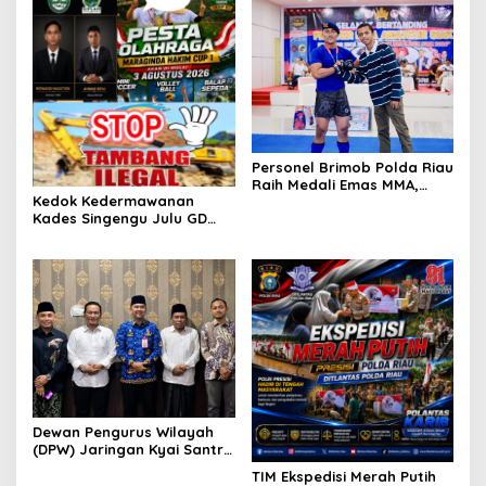
Jalan Tanjung Datuk
Personel Brimob Polda Riau
Raih Medali Emas MMA,
Kedok Kedermawanan
Lolos ke Kejurprov dan
Kades Singengu Julu GD
Porprov
Diduga Tutupi Kejahatan
PETI Kotanopan
Dewan Pengurus Wilayah
(DPW) Jaringan Kyai Santri
Nasional (JKSN) Provinsi
TIM Ekspedisi Merah Putih
Riau melakukan kunjungan