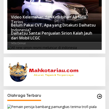
Video Kelemahan dan Kelebihan All New
Terios
Belum Pakai CVT, Apa yang Ditakuti Daihatsu
2938 Dilihat
Indonesia?
Daihatsu Santai Penjualan Sirion Kalah Jauh
1628 Dilihat
dari Mobil LCGC
1456 Dilihat
Olahraga Terbaru