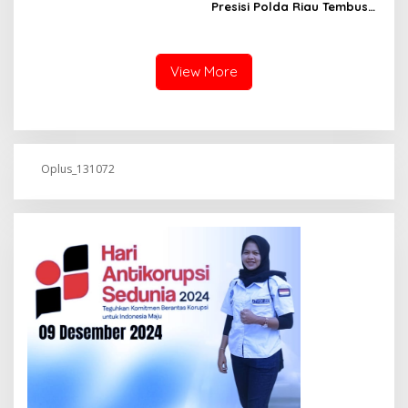
Presisi Polda Riau Tembus
silaturahmi dan audiensi ke
Pedalaman Talang Mamak
Badan Kesatuan Bangsa
Kobarkan Semangat Merah
dan Politik (Kesbangpol)
Putih Hadirkan Kepedulian
Provinsi Riau
Nyata untuk Negeri
View More
Oplus_131072