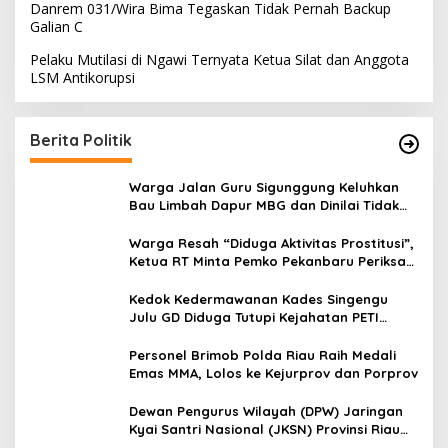
Danrem 031/Wira Bima Tegaskan Tidak Pernah Backup
Galian C
Pelaku Mutilasi di Ngawi Ternyata Ketua Silat dan Anggota
LSM Antikorupsi
Berita Politik
Warga Jalan Guru Sigunggung Keluhkan
Bau Limbah Dapur MBG dan Dinilai Tidak
Jalani SOP
Warga Resah “Diduga Aktivitas Prostitusi”,
Ketua RT Minta Pemko Pekanbaru Periksa
Legalitas dan Aktivitas Z Homestay di
Jalan Tanjung Datuk
Kedok Kedermawanan Kades Singengu
Julu GD Diduga Tutupi Kejahatan PETI
Kotanopan
Personel Brimob Polda Riau Raih Medali
Emas MMA, Lolos ke Kejurprov dan Porprov
Dewan Pengurus Wilayah (DPW) Jaringan
Kyai Santri Nasional (JKSN) Provinsi Riau
melakukan kunjungan silaturahmi dan