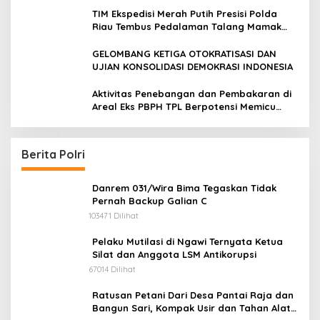
audiensi ke Badan Kesatuan Bangsa dan
TIM Ekspedisi Merah Putih Presisi Polda
Politik (Kesbangpol) Provinsi Riau
Riau Tembus Pedalaman Talang Mamak
Kobarkan Semangat Merah Putih Hadirkan
Kepedulian Nyata untuk Negeri
GELOMBANG KETIGA OTOKRATISASI DAN
UJIAN KONSOLIDASI DEMOKRASI INDONESIA
Aktivitas Penebangan dan Pembakaran di
Areal Eks PBPH TPL Berpotensi Memicu
Konflik Sosial
Berita Polri
Danrem 031/Wira Bima Tegaskan Tidak
Pernah Backup Galian C
103471 Dilihat
Pelaku Mutilasi di Ngawi Ternyata Ketua
Silat dan Anggota LSM Antikorupsi
67014 Dilihat
Ratusan Petani Dari Desa Pantai Raja dan
Bangun Sari, Kompak Usir dan Tahan Alat