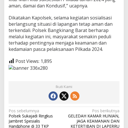
a
aman, damai dan Kondusif,” ucapnya.
t
P
Dikatakan Kapolsek, selama kegiatan sosialisasi
a
berlangsung situasi di lapangan tetap aman dan
s
c
terkendali. Polsek Bangkinang Barat berharap
a
melalui kegiatan ini, masyarakat semakin peduli
P
terhadap pentingnya menjaga keamanan dan
i
kedamaian pasca pelaksanaan Pilkada 2024.
l
k
a
Post Views:
1,895
d
a
Ikuti Kami
N
Pos sebelumnya
Pos berikutnya
Polsek Sukajadi Ringkus
GELEDAH KAMAR HUNIAN,
a
Jambret Spesialis
JAGA KEAMANAN DAN
Handphone di 33 TKP
KETERTIBAN DI LAPERRU