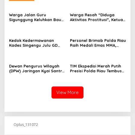
Warga Jalan Guru
Warga Resah “Diduga
Sigunggung Keluhkan Bau
Aktivitas Prostitusi”, Ketua
Limbah Dapur MBG dan
RT Minta Pemko Pekanbaru
Dinilai Tidak Jalani SOP
Periksa Legalitas dan
Aktivitas Z Homestay di
Jalan Tanjung Datuk
Kedok Kedermawanan
Personel Brimob Polda Riau
Kades Singengu Julu GD
Raih Medali Emas MMA,
Diduga Tutupi Kejahatan
Lolos ke Kejurprov dan
PETI Kotanopan
Porprov
Dewan Pengurus Wilayah
TIM Ekspedisi Merah Putih
(DPW) Jaringan Kyai Santri
Presisi Polda Riau Tembus
Nasional (JKSN) Provinsi
Pedalaman Talang Mamak
Riau melakukan kunjungan
Kobarkan Semangat Merah
silaturahmi dan audiensi ke
Putih Hadirkan Kepedulian
Badan Kesatuan Bangsa
Nyata untuk Negeri
View More
dan Politik (Kesbangpol)
Provinsi Riau
Oplus_131072