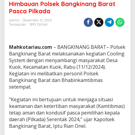
d
Himbauan Polsek Bangkinang Barat
a
Pasca Pilkada
r
i
Admin
Desember 12, 2024
H
Terpopuler
1895 Dilihat
o
a
x
,
Mahkotariau.com
– BANGKINANG BARAT– Polsek
J
Bangkinang Barat melaksanakan kegiatan Cooling
a
System dengan menyambangi masyarakat Desa
g
Kuok, Kecamatan Kuok, Rabu (11/12/2024).
a
P
Kegiatan ini melibatkan personil Polsek
e
Bangkinang Barat dan Bhabinkamtibmas
r
setempat.
s
a
“Kegiatan ini bertujuan untuk menjaga situasi
t
u
keamanan dan ketertiban masyarakat (Kamtibmas)
a
tetap aman dan kondusif pasca pemilihan kepala
n
daerah (Pilkada) Serentak 2024,” ujar Kapolsek
!
Bangkinang Barat, Iptu Rian Onel.
H
i