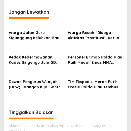
v
i
Jangan Lewatkan
g
a
s
Warga Jalan Guru
Warga Resah “Diduga
Sigunggung Keluhkan Bau
Aktivitas Prostitusi”, Ketua
i
Limbah Dapur MBG dan
RT Minta Pemko Pekanbaru
p
Dinilai Tidak Jalani SOP
Periksa Legalitas dan
Aktivitas Z Homestay di
o
Kedok Kedermawanan
Personel Brimob Polda Riau
Jalan Tanjung Datuk
Kades Singengu Julu GD
Raih Medali Emas MMA,
s
Diduga Tutupi Kejahatan
Lolos ke Kejurprov dan
PETI Kotanopan
Porprov
Dewan Pengurus Wilayah
TIM Ekspedisi Merah Putih
(DPW) Jaringan Kyai Santri
Presisi Polda Riau Tembus
Nasional (JKSN) Provinsi
Pedalaman Talang Mamak
Riau melakukan kunjungan
Kobarkan Semangat Merah
silaturahmi dan audiensi ke
Putih Hadirkan Kepedulian
Badan Kesatuan Bangsa
Nyata untuk Negeri
Tinggalkan Balasan
dan Politik (Kesbangpol)
Provinsi Riau
Alamat email Anda tidak akan dipublikasikan.
Ruas yang wajib