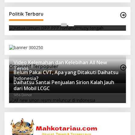
Strategi PPP Menangkan Duet Ganjar dan Gus
Yasin
Politik Terbaru
Di Berita, Politik
|
Februari 19, 2018
Video Kelemahan dan Kelebihan All New
Otomotif Terpopuler
Terios
Belum Pakai CVT, Apa yang Ditakuti Daihatsu
2938 Dilihat
Indonesia?
Daihatsu Santai Penjualan Sirion Kalah Jauh
1627 Dilihat
dari Mobil LCGC
1456 Dilihat