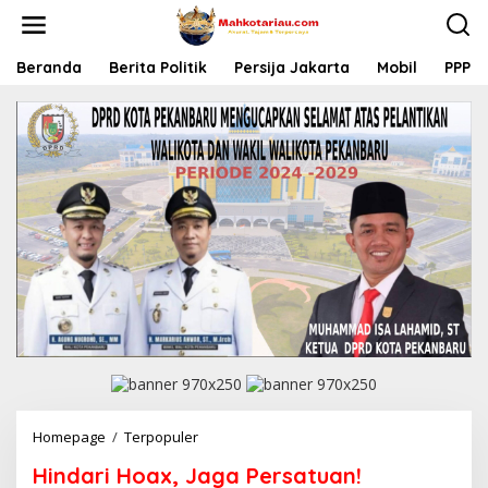
L
e
w
a
Beranda
Berita Politik
Persija Jakarta
Mobil
PPP
t
i
k
e
k
o
n
t
e
n
Homepage
/
Terpopuler
H
i
Hindari Hoax, Jaga Persatuan!
n