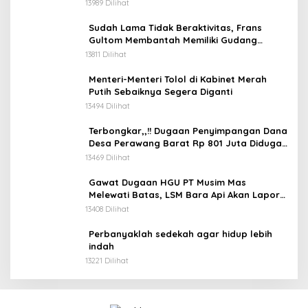
Berat Milik Hanafi Cs.
13989 Dilihat
Sudah Lama Tidak Beraktivitas, Frans
Gultom Membantah Memiliki Gudang
Penimbunan BBM
13811 Dilihat
Menteri-Menteri Tolol di Kabinet Merah
Putih Sebaiknya Segera Diganti
13494 Dilihat
Terbongkar,,!! Dugaan Penyimpangan Dana
Desa Perawang Barat Rp 801 Juta Diduga
Tidak Jelas Penggunaannya
13469 Dilihat
Gawat Dugaan HGU PT Musim Mas
Melewati Batas, LSM Bara Api Akan Lapor
ke APH dan Satgas PKH
13408 Dilihat
Perbanyaklah sedekah agar hidup lebih
indah
13221 Dilihat