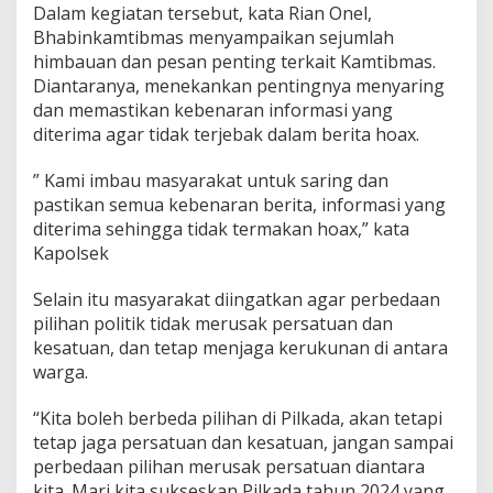
m
Dalam kegiatan tersebut, kata Rian Onel,
b
Bhabinkamtibmas menyampaikan sejumlah
a
himbauan dan pesan penting terkait Kamtibmas.
u
Diantaranya, menekankan pentingnya menyaring
a
dan memastikan kebenaran informasi yang
n
P
diterima agar tidak terjebak dalam berita hoax.
o
l
” Kami imbau masyarakat untuk saring dan
s
pastikan semua kebenaran berita, informasi yang
e
diterima sehingga tidak termakan hoax,” kata
k
B
Kapolsek
a
n
Selain itu masyarakat diingatkan agar perbedaan
g
pilihan politik tidak merusak persatuan dan
k
kesatuan, dan tetap menjaga kerukunan di antara
i
n
warga.
a
n
“Kita boleh berbeda pilihan di Pilkada, akan tetapi
g
tetap jaga persatuan dan kesatuan, jangan sampai
B
perbedaan pilihan merusak persatuan diantara
a
r
kita. Mari kita sukseskan Pilkada tahun 2024 yang