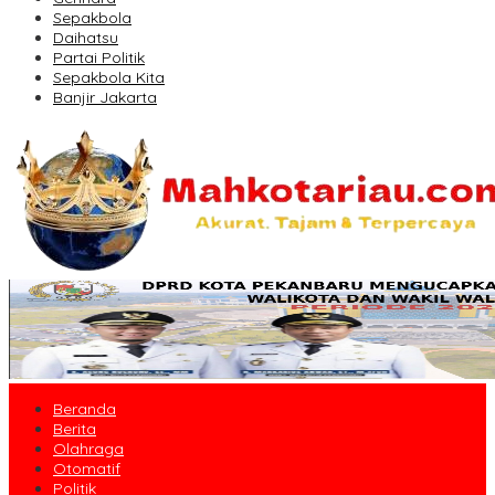
Sepakbola
Daihatsu
Partai Politik
Sepakbola Kita
Banjir Jakarta
Beranda
Berita
Olahraga
Otomatif
Politik