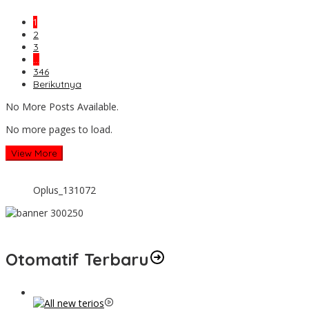
1
2
3
…
346
Berikutnya
No More Posts Available.
No more pages to load.
View More
Oplus_131072
Otomatif Terbaru