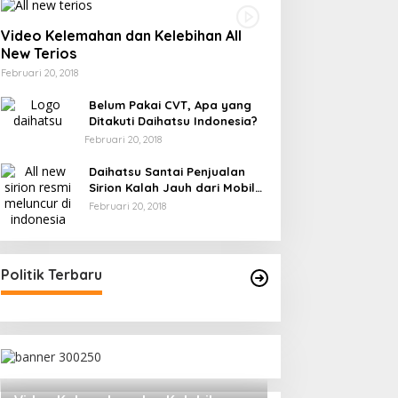
Video Kelemahan dan Kelebihan All
New Terios
Februari 20, 2018
Belum Pakai CVT, Apa yang
Ditakuti Daihatsu Indonesia?
Februari 20, 2018
Daihatsu Santai Penjualan
Sirion Kalah Jauh dari Mobil
LCGC
Februari 20, 2018
Politik Terbaru