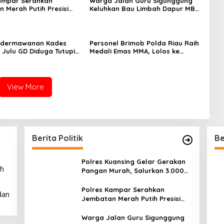
ampar Serahkan
Warga Jalan Guru Sigunggung
 Merah Putih Presisi
Keluhkan Bau Limbah Dapur MBG
novasi ke Warga Pulau
dan Dinilai Tidak Jalani SOP
uok
edermawanan Kades
Personel Brimob Polda Riau Raih
 Julu GD Diduga Tutupi
Medali Emas MMA, Lolos ke
n PETI Kotanopan
Kejurprov dan Porprov
View More
Berita Politik
Be
Polres Kuansing Gelar Gerakan
ah
Pangan Murah, Salurkan 3.000
Kg Beras SPHP untuk
Masyarakat
Polres Kampar Serahkan
dan
Jembatan Merah Putih Presisi
Hasil Renovasi ke Warga Pulau
Jambu Kuok
Warga Jalan Guru Sigunggung