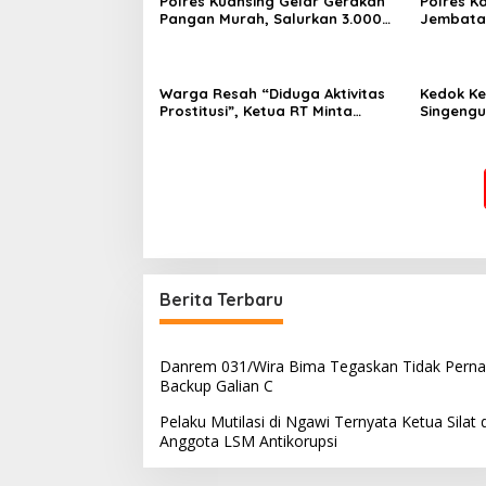
Polres Kuansing Gelar Gerakan
Polres K
Pangan Murah, Salurkan 3.000
Jembatan
Kg Beras SPHP untuk Masyarakat
Hasil Re
Jambu K
Warga Resah “Diduga Aktivitas
Kedok K
Prostitusi”, Ketua RT Minta
Singengu
Pemko Pekanbaru Periksa
Kejahata
Legalitas dan Aktivitas Z
Homestay di Jalan Tanjung
Datuk
Berita Terbaru
Danrem 031/Wira Bima Tegaskan Tidak Pern
Backup Galian C
Pelaku Mutilasi di Ngawi Ternyata Ketua Silat 
Anggota LSM Antikorupsi