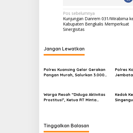
d
i
N
Pos sebelumnya
a
Kunjungan Danrem 031/Wirabima k
O
a
Kabupaten Bengkalis Memperkuat
n
v
Sinergisitas
l
i
i
n
g
e
Jangan Lewatkan
a
s
Polres Kuansing Gelar Gerakan
Polres K
i
Pangan Murah, Salurkan 3.000
Jembatan
p
Kg Beras SPHP untuk Masyarakat
Hasil Re
Jambu K
o
Warga Resah “Diduga Aktivitas
Kedok K
s
Prostitusi”, Ketua RT Minta
Singengu
Pemko Pekanbaru Periksa
Kejahata
Legalitas dan Aktivitas Z
Homestay di Jalan Tanjung
Datuk
Tinggalkan Balasan