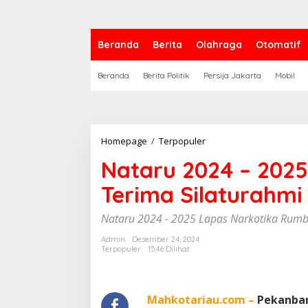
Beranda
Berita
Olahraga
Otomatif
Beranda
Berita Politik
Persija Jakarta
Mobil
Homepage
/
Terpopuler
N
a
Nataru 2024 – 2025
t
a
Terima Silaturahmi
r
u
2
Nataru 2024 - 2025 Lapas Narkotika Rumba
0
2
Admin
Desember 24, 2024
Terpopuler
1546 Dilihat
4
-
2
0
Mahkotariau.com –
Pekanbar
2