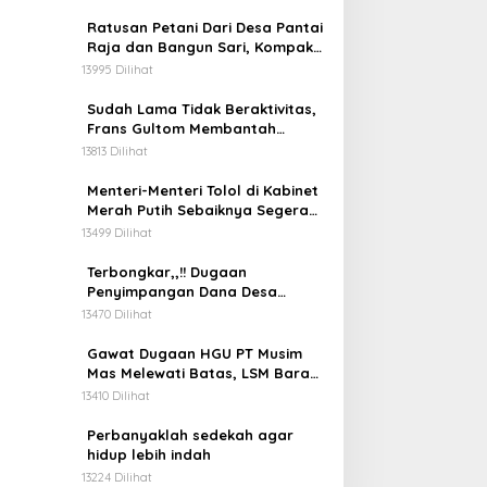
Ratusan Petani Dari Desa Pantai
Raja dan Bangun Sari, Kompak
Usir dan Tahan Alat Berat Milik
13995 Dilihat
Hanafi Cs.
Sudah Lama Tidak Beraktivitas,
Frans Gultom Membantah
Memiliki Gudang Penimbunan
13813 Dilihat
BBM
Menteri-Menteri Tolol di Kabinet
Merah Putih Sebaiknya Segera
Diganti
13499 Dilihat
Terbongkar,,!! Dugaan
Penyimpangan Dana Desa
Perawang Barat Rp 801 Juta
13470 Dilihat
Diduga Tidak Jelas
Penggunaannya
Gawat Dugaan HGU PT Musim
Mas Melewati Batas, LSM Bara
Api Akan Lapor ke APH dan
13410 Dilihat
Satgas PKH
Perbanyaklah sedekah agar
hidup lebih indah
13224 Dilihat