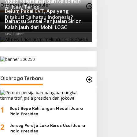
Video Kelemahan dan Kelebihan
Otomotif Terpopuler
All New Terios
Belum Pakai CVT, Apa yang
2939 Dilihat
Ditakuti Daihatsu Indonesia?
Daihatsu Santai Penjualan Sirion
1628 Dilihat
Kalah Jauh dari Mobil LCGC
1456 Dilihat
Olahraga Terbaru
1
Saat Bepe Kehilangan Medali Juara
Piala Presiden
2
Jersey Persija Laku Keras Usai Juara
Piala Presiden