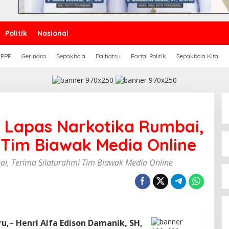
Politik
Nasional
PPP
Gerindra
Sepakbola
Daihatsu
Partai Politik
Sepakbola Kita
 Lapas Narkotika Rumbai,
 Tim Biawak Media Online
i, Terima Silaturahmi Tim Biawak Media Online
u,
–
Henri Alfa Edison Damanik, SH,