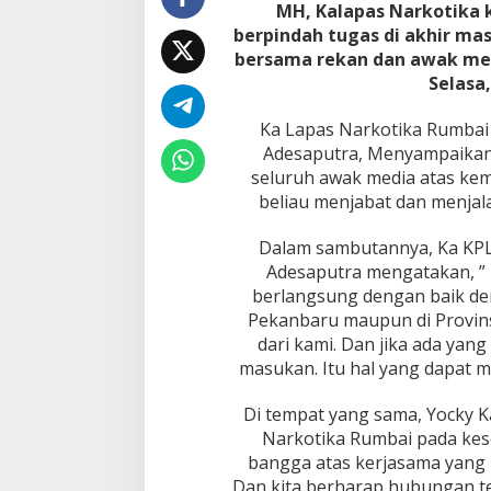
MH, Kalapas Narkotika 
5
L
berpindah tugas di akhir ma
a
bersama rekan dan awak med
p
Selasa,
a
s
Ka Lapas Narkotika Rumbai 
N
a
Adesaputra, Menyampaikan 
r
seluruh awak media atas kem
k
beliau menjabat dan menjala
o
t
Dalam sambutannya, Ka KP
i
k
Adesaputra mengatakan, ” K
a
berlangsung dengan baik de
R
Pekanbaru maupun di Provins
u
dari kami. Dan jika ada yang
m
b
masukan. Itu hal yang dapat 
a
i
Di tempat yang sama, Yocky K
,
Narkotika Rumbai pada ke
T
bangga atas kerjasama yang 
e
r
Dan kita berharap hubungan te