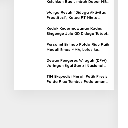
Keluhkan Bau Limbah Dapur MBG
dan Dinilai Tidak Jalani SOP
Warga Resah “Diduga Aktivitas
Prostitusi”, Ketua RT Minta
Pemko Pekanbaru Periksa
Legalitas dan Aktivitas Z
Kedok Kedermawanan Kades
Homestay di Jalan Tanjung
Singengu Julu GD Diduga Tutupi
Datuk
Kejahatan PETI Kotanopan
Personel Brimob Polda Riau Raih
Medali Emas MMA, Lolos ke
Kejurprov dan Porprov
Dewan Pengurus Wilayah (DPW)
Jaringan Kyai Santri Nasional
(JKSN) Provinsi Riau melakukan
kunjungan silaturahmi dan
TIM Ekspedisi Merah Putih Presisi
audiensi ke Badan Kesatuan
Polda Riau Tembus Pedalaman
Bangsa dan Politik (Kesbangpol)
Talang Mamak Kobarkan
Provinsi Riau
Semangat Merah Putih Hadirkan
Kepedulian Nyata untuk Negeri