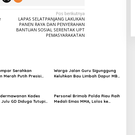
Pos berikutnya
e
LAPAS SELATPANJANG LAKUKAN
PANEN RAYA DAN PENYERAHAN
BANTUAN SOSIAL SERENTAK UPT
PEMASYARAKATAN
ampar Serahkan
Warga Jalan Guru Sigunggung
 Merah Putih Presisi
Keluhkan Bau Limbah Dapur MBG
novasi ke Warga Pulau
dan Dinilai Tidak Jalani SOP
uok
edermawanan Kades
Personel Brimob Polda Riau Raih
 Julu GD Diduga Tutupi
Medali Emas MMA, Lolos ke
n PETI Kotanopan
Kejurprov dan Porprov