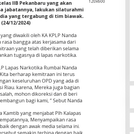
kelas IIB Pekanbaru yang akan
sa jabatannya, lakukan silaturahmi
ia yang tergabung di tim biawak.
 (24/12/2024)
yang diwakili oleh KA KPLP Nanda
rasa bangga atas kerjasama dari
itraan yang telah diberikan selama
nkan tugasnya di lapas narkotika.
LP Lapas Narkotika Rumbai Nanda
ita berharap kemitraan ini terus
ngan keseluruhan OPD yang ada di
i Riau. karena, Mereka juga bagian
 salah, mohon dikoreksi dan di beri
membangun bagi kami, ” Sebut Nanda
a Kamtib yang menjabat Plh Kalapas
sempatannya, Menyampaikan rasa
baik dengan awak media selama ini.
rsebut semakin terbina dengan baik,