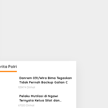
rita Polri
Danrem 031/Wira Bima Tegaskan
Tidak Pernah Backup Galian C
103474 Dilihat
Pelaku Mutilasi di Ngawi
Ternyata Ketua Silat dan
Anggota LSM Antikorupsi
67020 Dilihat