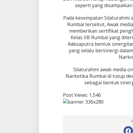
i
seperti yang disampaika
m
a
Pada kesempatan Silaturahmi 
S
Rumbai tersebut, Awak medi
i
l
memberikan sertifikat peng
a
Kelas IIB Rumbai yang dite
t
Adesaputra bentuk sinergita
u
yang selalu bersinergi dala
r
Narko
a
h
m
Silaturahmi awak media on
i
Narkotika Rumbai di tutup d
T
sebagai bentuk siner
i
m
B
Post Views:
1,546
i
a
w
a
k
I
M
e