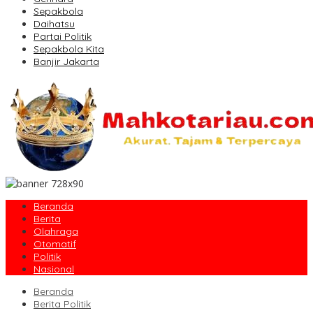
Sepakbola
Daihatsu
Partai Politik
Sepakbola Kita
Banjir Jakarta
Beranda
Berita
Olahraga
Otomatif
Politik
Nasional
Beranda
Berita Politik